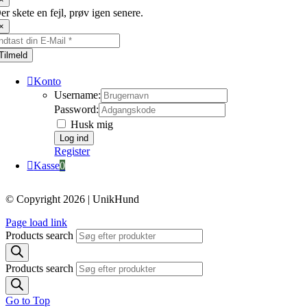
er skete en fejl, prøv igen senere.
×
Tilmeld
Konto
Username:
Password:
Husk mig
Register
Kasse
0
© Copyright 2026 | UnikHund
Page load link
Products search
Products search
Go to Top