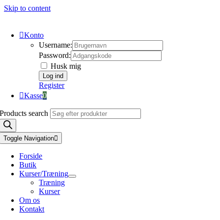
Skip to content
Konto
Username:
Password:
Husk mig
Register
Kasse
0
Products search
Toggle Navigation
Forside
Butik
Kurser/Træning
Træning
Kurser
Om os
Kontakt