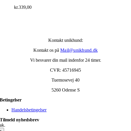
kr.
339,00
Kontakt unikhund:
Kontakt os på
Mail@unikhund.dk
Vi besvarer din mail indenfor 24 timer.
CVR: 45716945
Tuemosevej 40
5260 Odense S
Betingelser
Handelsbetingelser
Tilmeld nyhedsbrev
ak.
×