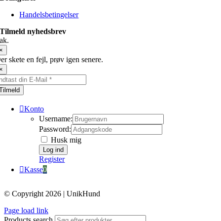
Handelsbetingelser
Tilmeld nyhedsbrev
ak.
×
er skete en fejl, prøv igen senere.
×
Tilmeld
Konto
Username:
Password:
Husk mig
Register
Kasse
0
© Copyright 2026 | UnikHund
Page load link
Products search