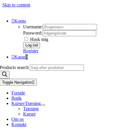
Skip to content
Konto
Username:
Password:
Husk mig
Register
Kasse
0
Products search
Toggle Navigation
Forside
Butik
Kurser/Træning
Træning
Kurser
Om os
Kontakt