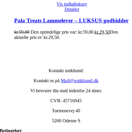
Vis indkøbskurv
Detaljer
Pala Treats Lammelever – LUKSUS godbidder
kr.
59,00
Den oprindelige pris var: kr.59,00.
kr.
29,50
Den
aktuelle pris er: kr.29,50.
Kontakt unikhund:
Kontakt os på
Mail@unikhund.dk
Vi besvarer din mail indenfor 24 timer.
CVR: 45716945
Tuemosevej 40
5260 Odense S
Betingelser