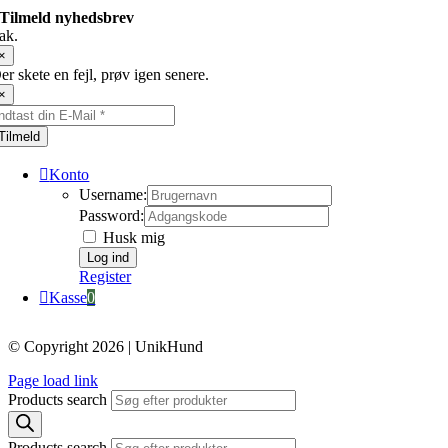
Tilmeld nyhedsbrev
ak.
×
er skete en fejl, prøv igen senere.
×
Tilmeld
Konto
Username:
Password:
Husk mig
Register
Kasse
0
© Copyright 2026 | UnikHund
Page load link
Products search
Products search