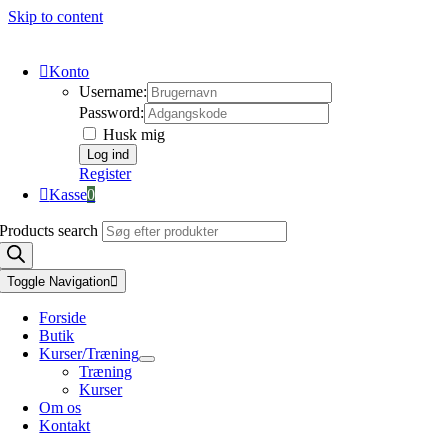
Skip to content
Konto
Username:
Password:
Husk mig
Register
Kasse
0
Products search
Toggle Navigation
Forside
Butik
Kurser/Træning
Træning
Kurser
Om os
Kontakt