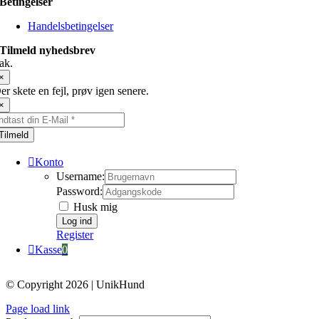
Betingelser
Handelsbetingelser
Tilmeld nyhedsbrev
ak.
×
er skete en fejl, prøv igen senere.
×
Tilmeld
Konto
Username:
Password:
Husk mig
Register
Kasse
0
© Copyright 2026 | UnikHund
Page load link