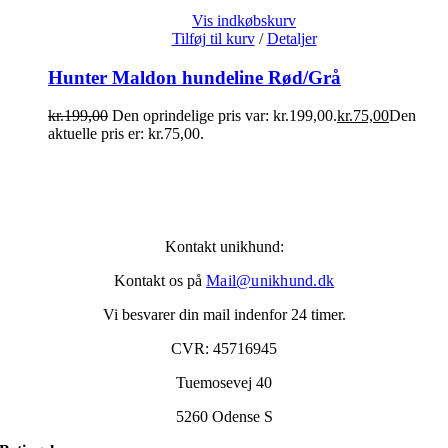
Vis indkøbskurv
Tilføj til kurv
/
Detaljer
Hunter Maldon hundeline Rød/Grå
kr.
199,00
Den oprindelige pris var: kr.199,00.
kr.
75,00
Den
aktuelle pris er: kr.75,00.
Kontakt unikhund:
Kontakt os på
Mail@unikhund.dk
Vi besvarer din mail indenfor 24 timer.
CVR: 45716945
Tuemosevej 40
5260 Odense S