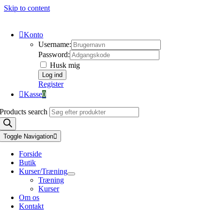
Skip to content
Konto
Username:
Password:
Husk mig
Register
Kasse
0
Products search
Toggle Navigation
Forside
Butik
Kurser/Træning
Træning
Kurser
Om os
Kontakt