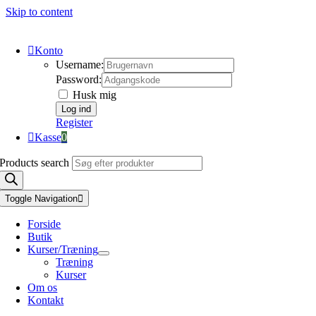
Skip to content
Konto
Username:
Password:
Husk mig
Register
Kasse
0
Products search
Toggle Navigation
Forside
Butik
Kurser/Træning
Træning
Kurser
Om os
Kontakt