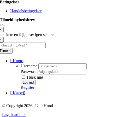
Betingelser
Handelsbetingelser
Tilmeld nyhedsbrev
ak.
×
er skete en fejl, prøv igen senere.
×
Tilmeld
Konto
Username:
Password:
Husk mig
Register
Kasse
0
© Copyright 2026 | UnikHund
Page load link