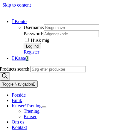
Skip to content
Konto
Username:
Password:
Husk mig
Register
Kasse
0
Products search
Toggle Navigation
Forside
Butik
Kurser/Træning
Træning
Kurser
Om os
Kontakt