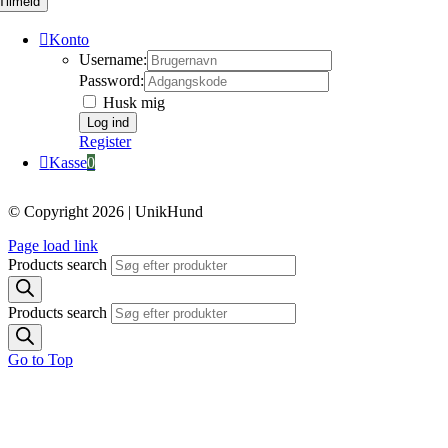
Tilmeld
Konto
Username:
Password:
Husk mig
Register
Kasse
0
© Copyright 2026 | UnikHund
Page load link
Products search
Products search
Go to Top