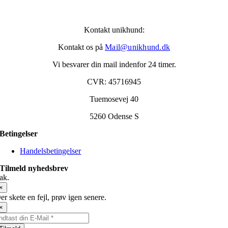
Kontakt unikhund:
Kontakt os på
Mail@unikhund.dk
Vi besvarer din mail indenfor 24 timer.
CVR: 45716945
Tuemosevej 40
5260 Odense S
Betingelser
Handelsbetingelser
Tilmeld nyhedsbrev
ak.
×
er skete en fejl, prøv igen senere.
×