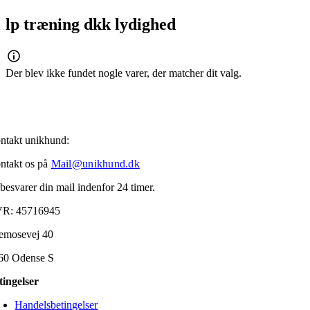
lp træning dkk lydighed
Der blev ikke fundet nogle varer, der matcher dit valg.
ntakt unikhund:
ntakt os på
Mail@unikhund.dk
 besvarer din mail indenfor 24 timer.
R: 45716945
emosevej 40
60 Odense S
tingelser
Handelsbetingelser