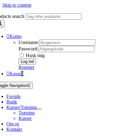
Skip to content
oducts search
Konto
Username:
Password:
Husk mig
Register
Kasse
0
oggle Navigation
Forside
Butik
Kurser/Træning
Træning
Kurser
Om os
Kontakt