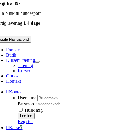
agt fra
39kr
n butik til hundesport
rtig levering
1-4 dage
oggle Navigation
Forside
Butik
Kurser/Træning
Træning
Kurser
Om os
Kontakt
Konto
Username:
Password:
Husk mig
Register
Kasse
0