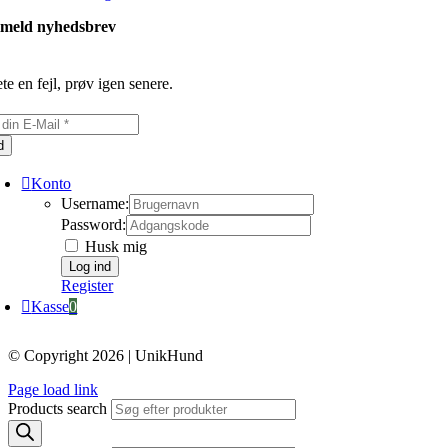
lmeld nyhedsbrev
te en fejl, prøv igen senere.
d
Konto
Username:
Password:
Husk mig
Register
Kasse
0
© Copyright 2026 | UnikHund
Page load link
Products search