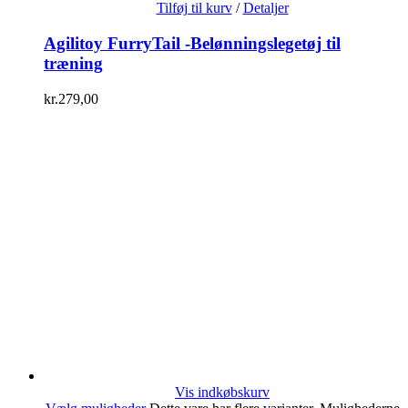
Tilføj til kurv
/
Detaljer
Agilitoy FurryTail -Belønningslegetøj til
træning
kr.
279,00
Vis indkøbskurv