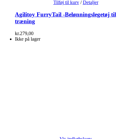
Tilføj til kurv
/
Detaljer
Agilitoy FurryTail -Belønningslegetøj til
træning
kr.
279,00
Ikke på lager
Vis indkøbskurv