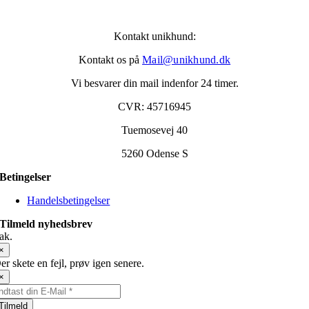
Kontakt unikhund:
Kontakt os på
Mail@unikhund.dk
Vi besvarer din mail indenfor 24 timer.
CVR: 45716945
Tuemosevej 40
5260 Odense S
Betingelser
Handelsbetingelser
Tilmeld nyhedsbrev
ak.
×
er skete en fejl, prøv igen senere.
×
Tilmeld