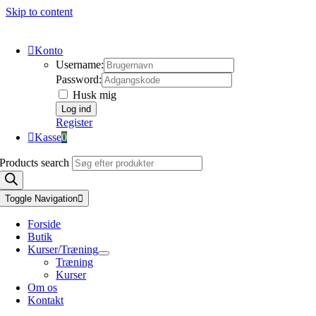
Skip to content
Konto
Username:
Password:
Husk mig
Register
Kasse
0
Products search
Toggle Navigation
Forside
Butik
Kurser/Træning
Træning
Kurser
Om os
Kontakt