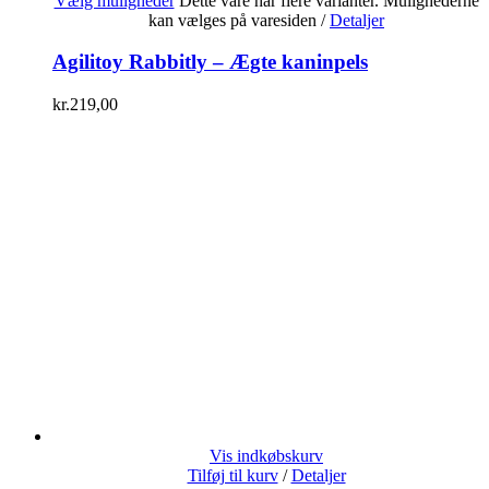
Vælg muligheder
Dette vare har flere varianter. Mulighederne
kan vælges på varesiden
/
Detaljer
Agilitoy Rabbitly – Ægte kaninpels
kr.
219,00
Vis indkøbskurv
Tilføj til kurv
/
Detaljer