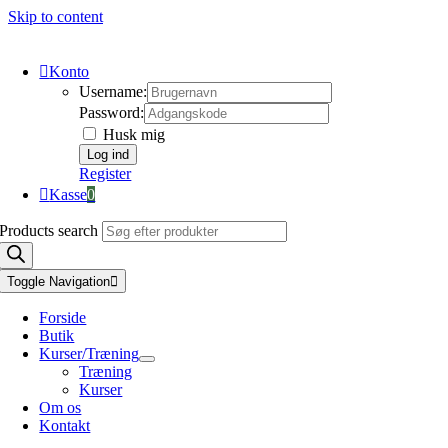
Skip to content
Konto
Username:
Password:
Husk mig
Register
Kasse
0
Products search
Toggle Navigation
Forside
Butik
Kurser/Træning
Træning
Kurser
Om os
Kontakt