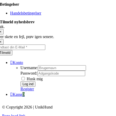
Betingelser
Handelsbetingelser
Tilmeld nyhedsbrev
ak.
×
er skete en fejl, prøv igen senere.
×
Tilmeld
Konto
Username:
Password:
Husk mig
Register
Kasse
0
© Copyright 2026 | UnikHund
Page load link