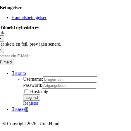
Betingelser
Handelsbetingelser
Tilmeld nyhedsbrev
ak.
×
er skete en fejl, prøv igen senere.
×
Tilmeld
Konto
Username:
Password:
Husk mig
Register
Kasse
0
© Copyright 2026 | UnikHund