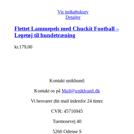
Vis indkøbskurv
Detaljer
Flettet Lammepels med Chuckit Football –
Legetøj til hundetræning
kr.
179,00
Kontakt unikhund:
Kontakt os på
Mail@unikhund.dk
Vi besvarer din mail indenfor 24 timer.
CVR: 45716945
Tuemosevej 40
5260 Odense S