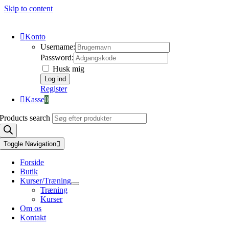
Skip to content
Konto
Username:
Password:
Husk mig
Register
Kasse
0
Products search
Toggle Navigation
Forside
Butik
Kurser/Træning
Træning
Kurser
Om os
Kontakt