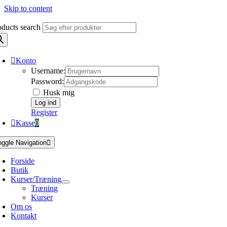
Skip to content
oducts search
Konto
Username:
Password:
Husk mig
Register
Kasse
0
oggle Navigation
Forside
Butik
Kurser/Træning
Træning
Kurser
Om os
Kontakt