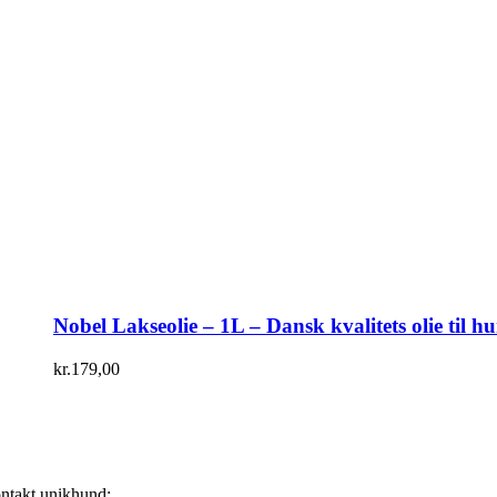
Nobel Lakseolie – 1L – Dansk kvalitets olie til h
kr.
179,00
ntakt unikhund: