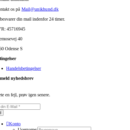
ntakt os på
Mail@unikhund.dk
 besvarer din mail indenfor 24 timer.
R: 45716945
emosevej 40
60 Odense S
tingelser
Handelsbetingelser
lmeld nyhedsbrev
te en fejl, prøv igen senere.
d
Konto
Username: