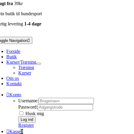
agt fra
39kr
n butik til hundesport
rtig levering
1-4 dage
oggle Navigation
Forside
Butik
Kurser/Træning
Træning
Kurser
Om os
Kontakt
Konto
Username:
Password:
Husk mig
Register
Kasse
0