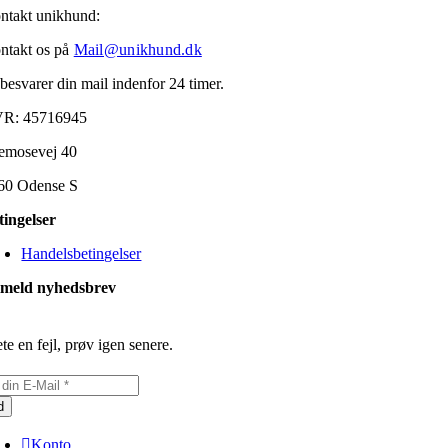
ntakt unikhund:
ntakt os på
Mail@unikhund.dk
 besvarer din mail indenfor 24 timer.
R: 45716945
emosevej 40
60 Odense S
tingelser
Handelsbetingelser
lmeld nyhedsbrev
te en fejl, prøv igen senere.
d
Konto