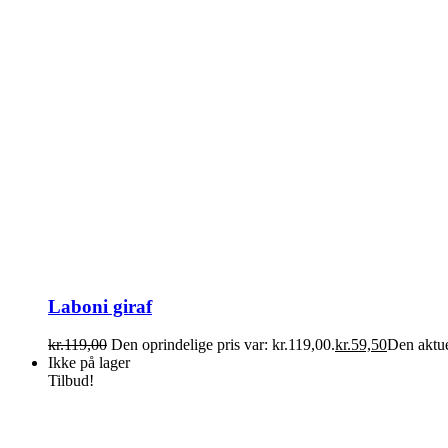
Laboni giraf
kr.
119,00
Den oprindelige pris var: kr.119,00.
kr.
59,50
Den aktuel
Ikke på lager
Tilbud!