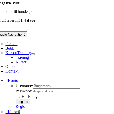
agt fra
39kr
n butik til hundesport
rtig levering
1-4 dage
oggle Navigation
Forside
Butik
Kurser/Træning
Træning
Kurser
Om os
Kontakt
Konto
Username:
Password:
Husk mig
Register
Kasse
0