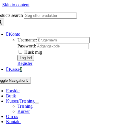
Skip to content
oducts search
Konto
Username:
Password:
Husk mig
Register
Kasse
0
oggle Navigation
Forside
Butik
Kurser/Træning
Træning
Kurser
Om os
Kontakt