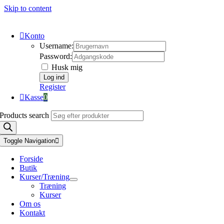
Skip to content
Konto
Username:
Password:
Husk mig
Register
Kasse
0
Products search
Toggle Navigation
Forside
Butik
Kurser/Træning
Træning
Kurser
Om os
Kontakt