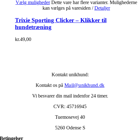
Vælg muligheder
Dette vare har flere varianter. Mulighederne
kan vælges på varesiden
/
Detaljer
Trixie Sporting Clicker – Klikker til
hundetræning
kr.
49,00
Kontakt unikhund:
Kontakt os på
Mail@unikhund.dk
Vi besvarer din mail indenfor 24 timer.
CVR: 45716945
Tuemosevej 40
5260 Odense S
Betingelser