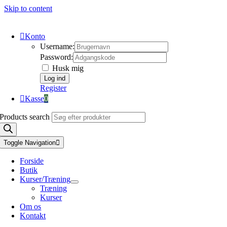
Skip to content
Konto
Username:
Password:
Husk mig
Register
Kasse
0
Products search
Toggle Navigation
Forside
Butik
Kurser/Træning
Træning
Kurser
Om os
Kontakt