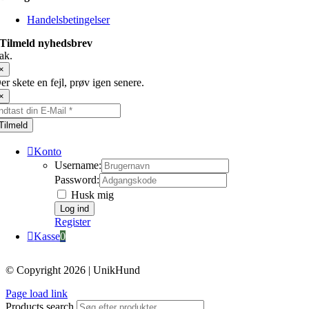
Handelsbetingelser
Tilmeld nyhedsbrev
ak.
×
er skete en fejl, prøv igen senere.
×
Tilmeld
Konto
Username:
Password:
Husk mig
Register
Kasse
0
© Copyright 2026 | UnikHund
Page load link
Products search