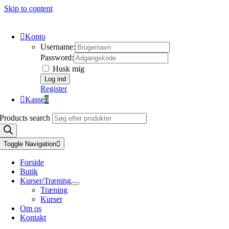
Skip to content
Konto
Username:
Password:
Husk mig
Register
Kasse
0
Products search
Toggle Navigation
Forside
Butik
Kurser/Træning
Træning
Kurser
Om os
Kontakt