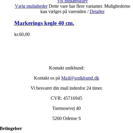
Vis indkøbskurv
Vælg muligheder
Dette vare har flere varianter. Mulighederne
kan vælges på varesiden
/
Detaljer
Markerings kegle 40 cm.
kr.
60,00
Kontakt unikhund:
Kontakt os på
Mail@unikhund.dk
Vi besvarer din mail indenfor 24 timer.
CVR: 45716945
Tuemosevej 40
5260 Odense S
Betingelser