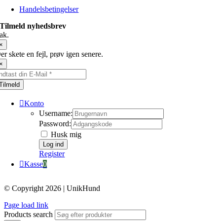
Handelsbetingelser
Tilmeld nyhedsbrev
ak.
×
er skete en fejl, prøv igen senere.
×
Tilmeld
Konto
Username:
Password:
Husk mig
Register
Kasse
0
© Copyright 2026 | UnikHund
Page load link
Products search