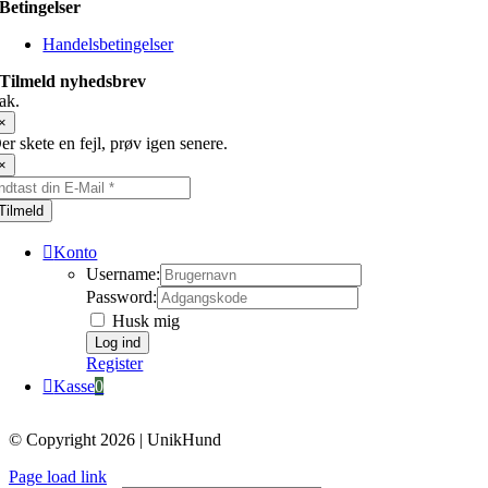
Betingelser
Handelsbetingelser
Tilmeld nyhedsbrev
ak.
×
er skete en fejl, prøv igen senere.
×
Tilmeld
Konto
Username:
Password:
Husk mig
Register
Kasse
0
© Copyright 2026 | UnikHund
Page load link