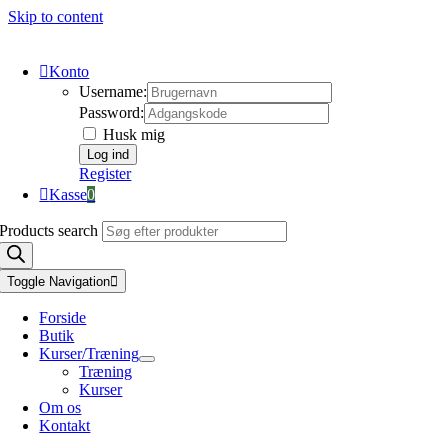
Skip to content
Konto
Username:
Password:
Husk mig
Register
Kasse
0
Products search
Toggle Navigation
Forside
Butik
Kurser/Træning
Træning
Kurser
Om os
Kontakt