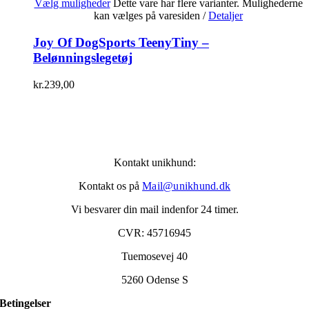
Vælg muligheder
Dette vare har flere varianter. Mulighederne
kan vælges på varesiden
/
Detaljer
Joy Of DogSports TeenyTiny –
Belønningslegetøj
kr.
239,00
Kontakt unikhund:
Kontakt os på
Mail@unikhund.dk
Vi besvarer din mail indenfor 24 timer.
CVR: 45716945
Tuemosevej 40
5260 Odense S
Betingelser