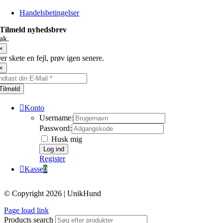
Handelsbetingelser
Tilmeld nyhedsbrev
ak.
×
er skete en fejl, prøv igen senere.
×
Tilmeld
Konto
Username:
Password:
Husk mig
Register
Kasse
0
© Copyright 2026 | UnikHund
Page load link
Products search