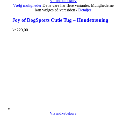
Vis indkøbskurv
Vælg muligheder
Dette vare har flere varianter. Mulighederne
kan vælges på varesiden
/
Detaljer
Joy of DogSports Cutie Tug – Hundetræning
kr.
229,00
Vis indkøbskurv