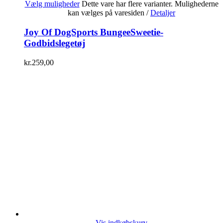
Vælg muligheder
Dette vare har flere varianter. Mulighederne
kan vælges på varesiden
/
Detaljer
Joy Of DogSports BungeeSweetie-
Godbidslegetøj
kr.
259,00
Vis indkøbskurv