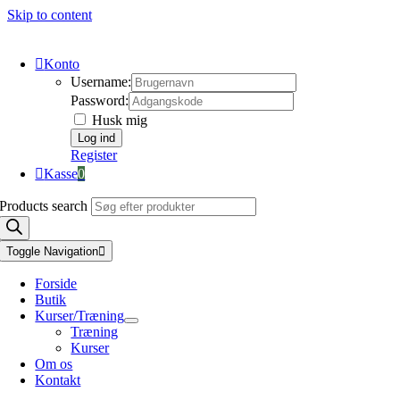
Skip to content
Konto
Username:
Password:
Husk mig
Register
Kasse
0
Products search
Toggle Navigation
Forside
Butik
Kurser/Træning
Træning
Kurser
Om os
Kontakt