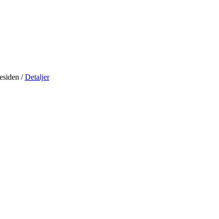
residen
/
Detaljer