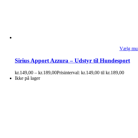
Vælg mul
Sirius Apport Azzura – Udstyr til Hundesport
kr.
149,00
–
kr.
189,00
Prisinterval: kr.149,00 til kr.189,00
Ikke på lager