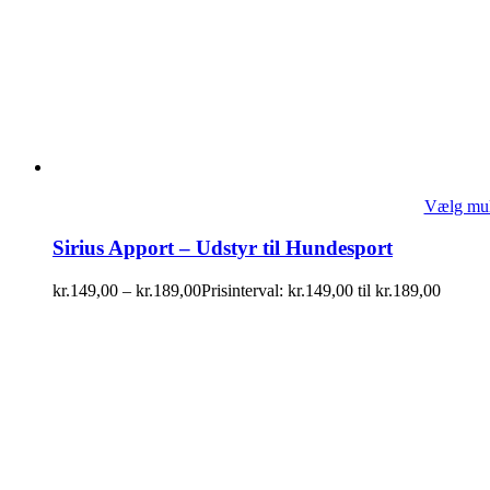
Vælg mul
Sirius Apport – Udstyr til Hundesport
kr.
149,00
–
kr.
189,00
Prisinterval: kr.149,00 til kr.189,00