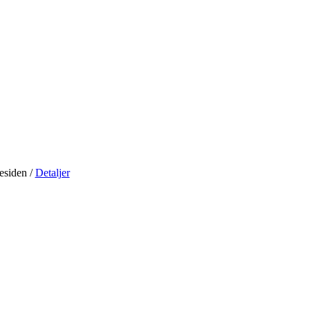
residen
/
Detaljer