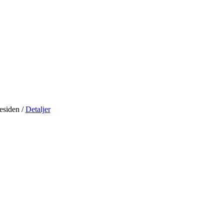
residen
/
Detaljer