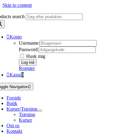
Skip to content
oducts search
Konto
Username:
Password:
Husk mig
Register
Kasse
0
oggle Navigation
Forside
Butik
Kurser/Træning
Træning
Kurser
Om os
Kontakt