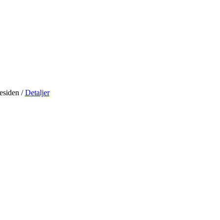
residen
/
Detaljer