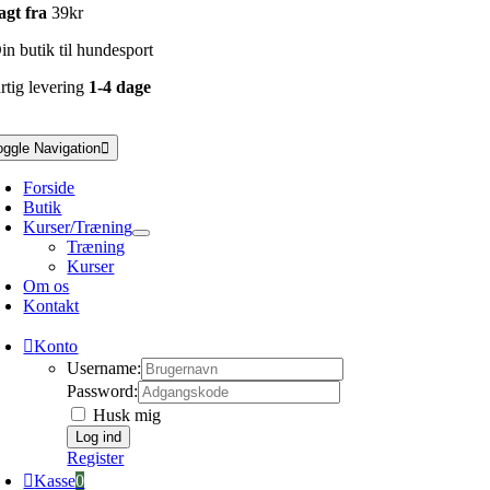
agt fra
39kr
n butik til hundesport
rtig levering
1-4 dage
oggle Navigation
Forside
Butik
Kurser/Træning
Træning
Kurser
Om os
Kontakt
Konto
Username:
Password:
Husk mig
Register
Kasse
0