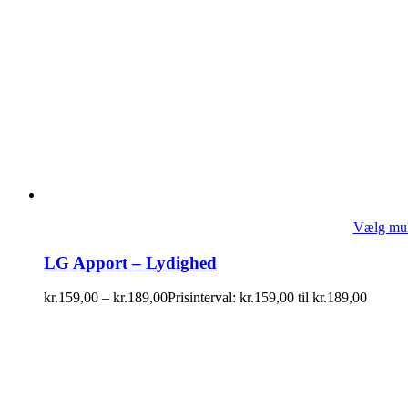
Vælg mul
LG Apport – Lydighed
kr.
159,00
–
kr.
189,00
Prisinterval: kr.159,00 til kr.189,00