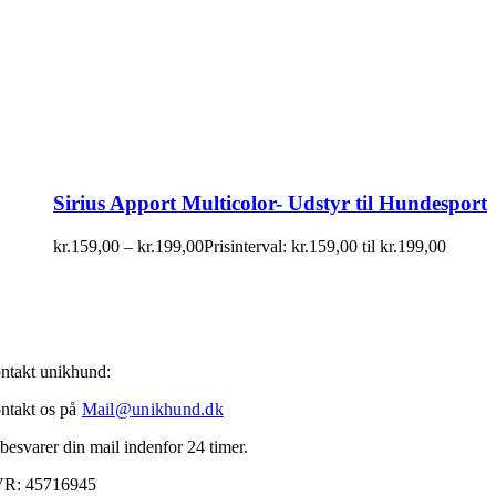
Sirius Apport Multicolor- Udstyr til Hundesport
kr.
159,00
–
kr.
199,00
Prisinterval: kr.159,00 til kr.199,00
ntakt unikhund:
ntakt os på
Mail@unikhund.dk
 besvarer din mail indenfor 24 timer.
R: 45716945