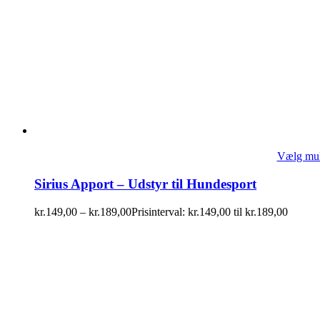
Vælg mul
Sirius Apport – Udstyr til Hundesport
kr.
149,00
–
kr.
189,00
Prisinterval: kr.149,00 til kr.189,00