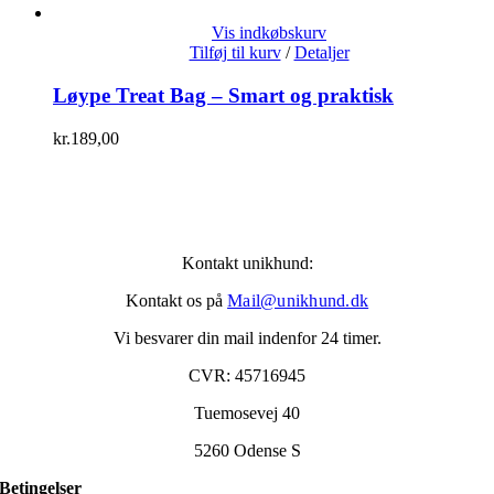
Vis indkøbskurv
Tilføj til kurv
/
Detaljer
Løype Treat Bag – Smart og praktisk
kr.
189,00
Kontakt unikhund:
Kontakt os på
Mail@unikhund.dk
Vi besvarer din mail indenfor 24 timer.
CVR: 45716945
Tuemosevej 40
5260 Odense S
Betingelser