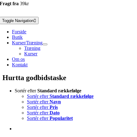
Fragt fra
39kr
Toggle Navigation
Forside
Butik
Kurser/Træning
Træning
Kurser
Om os
Kontakt
Hurtta godbidstaske
Sortér efter
Standard rækkefølge
Sortér efter
Standard rækkefølge
Sortér efter
Navn
Sortér efter
Pris
Sortér efter
Dato
Sortér efter
Popularitet