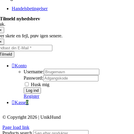
Handelsbetingelser
Tilmeld nyhedsbrev
ak.
×
er skete en fejl, prøv igen senere.
×
Tilmeld
Konto
Username:
Password:
Husk mig
Register
Kasse
0
© Copyright 2026 | UnikHund
Page load link
Products search