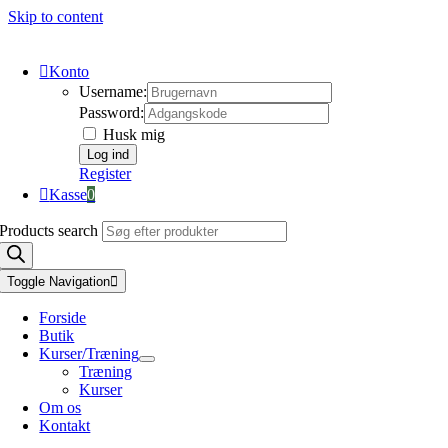
Skip to content
Konto
Username:
Password:
Husk mig
Register
Kasse
0
Products search
Toggle Navigation
Forside
Butik
Kurser/Træning
Træning
Kurser
Om os
Kontakt