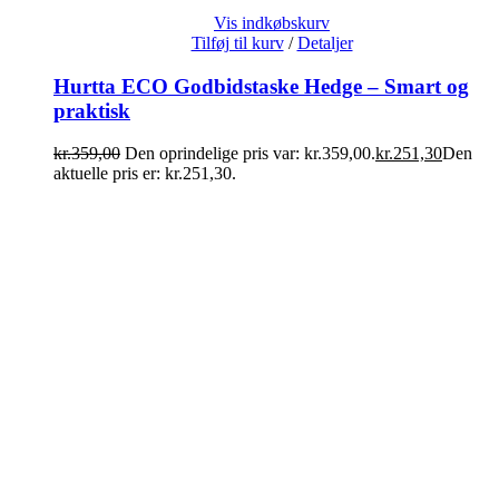
Vis indkøbskurv
Tilføj til kurv
/
Detaljer
Hurtta ECO Godbidstaske Hedge – Smart og
praktisk
kr.
359,00
Den oprindelige pris var: kr.359,00.
kr.
251,30
Den
aktuelle pris er: kr.251,30.