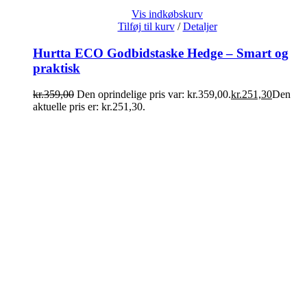
Vis indkøbskurv
Tilføj til kurv
/
Detaljer
Hurtta ECO Godbidstaske Hedge – Smart og
praktisk
kr.
359,00
Den oprindelige pris var: kr.359,00.
kr.
251,30
Den
aktuelle pris er: kr.251,30.