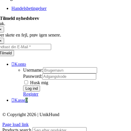
Handelsbetingelser
Tilmeld nyhedsbrev
ak.
×
er skete en fejl, prøv igen senere.
×
Tilmeld
Konto
Username:
Password:
Husk mig
Register
Kasse
0
© Copyright 2026 | UnikHund
Page load link
Products search