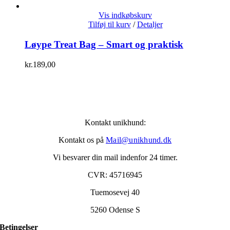
Vis indkøbskurv
Tilføj til kurv
/
Detaljer
Løype Treat Bag – Smart og praktisk
kr.
189,00
Kontakt unikhund:
Kontakt os på
Mail@unikhund.dk
Vi besvarer din mail indenfor 24 timer.
CVR: 45716945
Tuemosevej 40
5260 Odense S
Betingelser