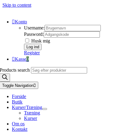
Skip to content
Konto
Username:
Password:
Husk mig
Register
Kasse
0
Products search
Toggle Navigation
Forside
Butik
Kurser/Træning
Træning
Kurser
Om os
Kontakt