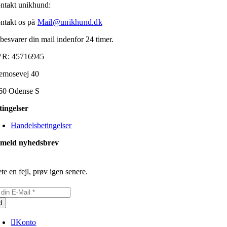
ntakt unikhund:
ntakt os på
Mail@unikhund.dk
 besvarer din mail indenfor 24 timer.
R: 45716945
emosevej 40
60 Odense S
tingelser
Handelsbetingelser
lmeld nyhedsbrev
te en fejl, prøv igen senere.
d
Konto