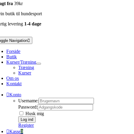
agt fra
39kr
n butik til hundesport
rtig levering
1-4 dage
oggle Navigation
Forside
Butik
Kurser/Træning
Træning
Kurser
Om os
Kontakt
Konto
Username:
Password:
Husk mig
Register
Kasse
0