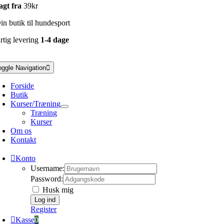
agt fra
39kr
n butik til hundesport
rtig levering
1-4 dage
oggle Navigation
Forside
Butik
Kurser/Træning
Træning
Kurser
Om os
Kontakt
Konto
Username:
Password:
Husk mig
Register
Kasse
0