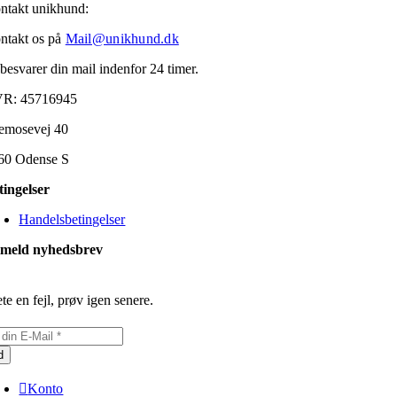
ntakt unikhund:
ntakt os på
Mail@unikhund.dk
 besvarer din mail indenfor 24 timer.
R: 45716945
emosevej 40
60 Odense S
tingelser
Handelsbetingelser
lmeld nyhedsbrev
te en fejl, prøv igen senere.
d
Konto