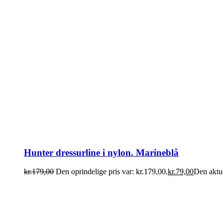
Hunter dressurline i nylon. Marineblå
kr.
179,00
Den oprindelige pris var: kr.179,00.
kr.
79,00
Den aktue