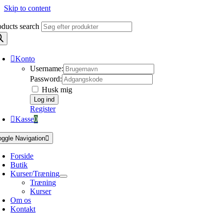
Skip to content
oducts search
Konto
Username:
Password:
Husk mig
Register
Kasse
0
oggle Navigation
Forside
Butik
Kurser/Træning
Træning
Kurser
Om os
Kontakt