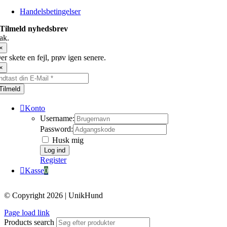
Handelsbetingelser
Tilmeld nyhedsbrev
ak.
×
er skete en fejl, prøv igen senere.
×
Tilmeld
Konto
Username:
Password:
Husk mig
Register
Kasse
0
© Copyright 2026 | UnikHund
Page load link
Products search