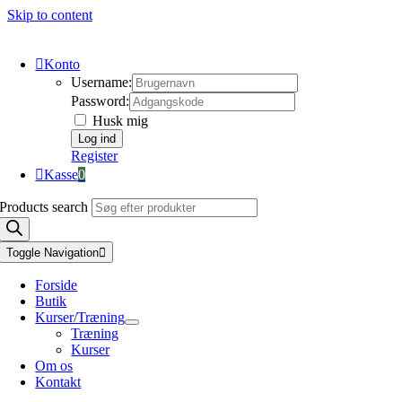
Skip to content
Konto
Username:
Password:
Husk mig
Register
Kasse
0
Products search
Toggle Navigation
Forside
Butik
Kurser/Træning
Træning
Kurser
Om os
Kontakt