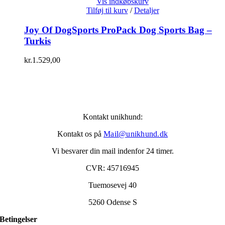
Vis indkøbskurv
Tilføj til kurv
/
Detaljer
Joy Of DogSports ProPack Dog Sports Bag –
Turkis
kr.
1.529,00
Kontakt unikhund:
Kontakt os på
Mail@unikhund.dk
Vi besvarer din mail indenfor 24 timer.
CVR: 45716945
Tuemosevej 40
5260 Odense S
Betingelser