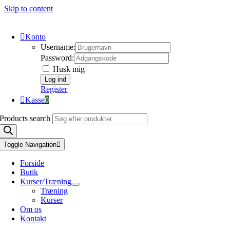
Skip to content
Konto
Username:
Password:
Husk mig
Register
Kasse
0
Products search
Toggle Navigation
Forside
Butik
Kurser/Træning
Træning
Kurser
Om os
Kontakt