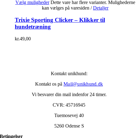
Vælg muligheder
Dette vare har flere varianter. Mulighederne
kan vælges på varesiden
/
Detaljer
Trixie Sporting Clicker – Klikker til
hundetræning
kr.
49,00
Kontakt unikhund:
Kontakt os på
Mail@unikhund.dk
Vi besvarer din mail indenfor 24 timer.
CVR: 45716945
Tuemosevej 40
5260 Odense S
Betingelser