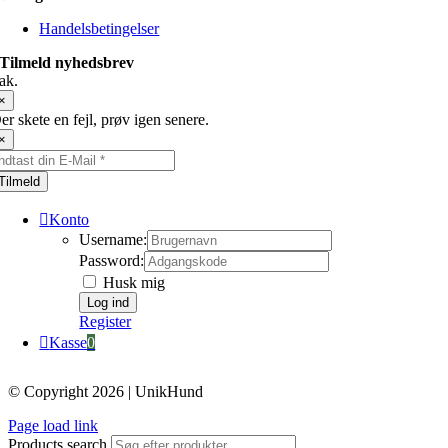
Handelsbetingelser
Tilmeld nyhedsbrev
ak.
×
er skete en fejl, prøv igen senere.
×
Tilmeld
Konto
Username:
Password:
Husk mig
Register
Kasse
0
© Copyright 2026 | UnikHund
Page load link
Products search