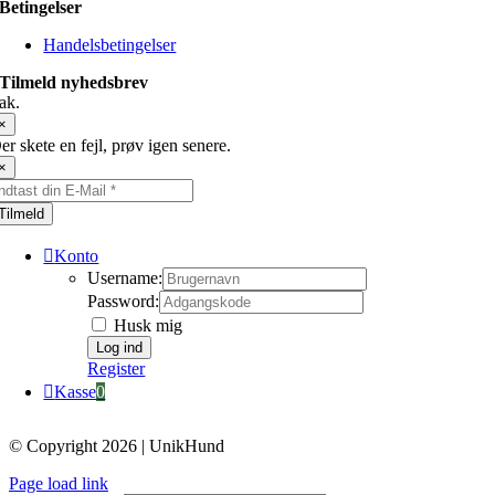
Betingelser
Handelsbetingelser
Tilmeld nyhedsbrev
ak.
×
er skete en fejl, prøv igen senere.
×
Tilmeld
Konto
Username:
Password:
Husk mig
Register
Kasse
0
© Copyright 2026 | UnikHund
Page load link