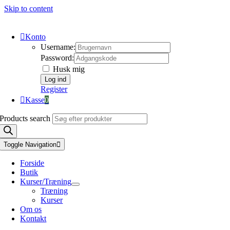
Skip to content
Konto
Username:
Password:
Husk mig
Register
Kasse
0
Products search
Toggle Navigation
Forside
Butik
Kurser/Træning
Træning
Kurser
Om os
Kontakt