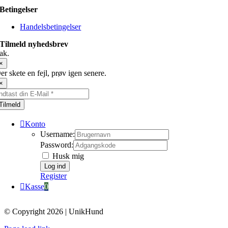
Betingelser
Handelsbetingelser
Tilmeld nyhedsbrev
ak.
×
er skete en fejl, prøv igen senere.
×
Tilmeld
Konto
Username:
Password:
Husk mig
Register
Kasse
0
© Copyright 2026 | UnikHund