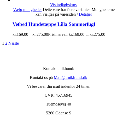
Vis indkøbskurv
Vælg muligheder
Dette vare har flere varianter. Mulighederne
kan vælges på varesiden
/
Detaljer
Vetbed Hundetæppe Lilla Sommerfugl
kr.
169,00
–
kr.
275,00
Prisinterval: kr.169,00 til kr.275,00
1
2
Næste
Kontakt unikhund:
Kontakt os på
Mail@unikhund.dk
Vi besvarer din mail indenfor 24 timer.
CVR: 45716945
Tuemosevej 40
5260 Odense S