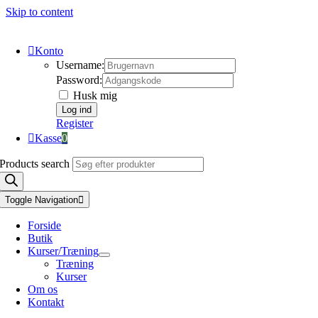
Skip to content
Konto
Username:
Password:
Husk mig
Register
Kasse
0
Products search
Toggle Navigation
Forside
Butik
Kurser/Træning
Træning
Kurser
Om os
Kontakt