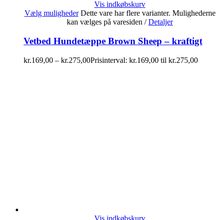
Vis indkøbskurv
Vælg muligheder
Dette vare har flere varianter. Mulighederne
kan vælges på varesiden
/
Detaljer
Vetbed Hundetæppe Brown Sheep – kraftigt
kr.
169,00
–
kr.
275,00
Prisinterval: kr.169,00 til kr.275,00
Vis indkøbskurv