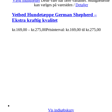
Vælg muligheder
Dette vare har flere varianter. Mulighederne
kan vælges på varesiden
/
Detaljer
Vetbed Hundetæppe German Shepherd –
Ekstra kraftig kvalitet
kr.
169,00
–
kr.
275,00
Prisinterval: kr.169,00 til kr.275,00
Vis indkøbskurv