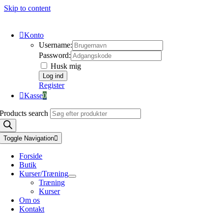
Skip to content
Konto
Username:
Password:
Husk mig
Register
Kasse
0
Products search
Toggle Navigation
Forside
Butik
Kurser/Træning
Træning
Kurser
Om os
Kontakt