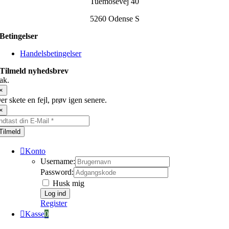
Tuemosevej 40
5260 Odense S
Betingelser
Handelsbetingelser
Tilmeld nyhedsbrev
ak.
×
er skete en fejl, prøv igen senere.
×
Tilmeld
Konto
Username:
Password:
Husk mig
Register
Kasse
0