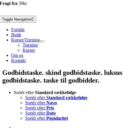
Fragt fra
39kr
Toggle Navigation
Forside
Butik
Kurser/Træning
Træning
Kurser
Om os
Kontakt
Godbidstaske. skind godbidstaske. luksus
godbidstaske. taske til godbidder.
Sortér efter
Standard rækkefølge
Sortér efter
Standard rækkefølge
Sortér efter
Navn
Sortér efter
Pris
Sortér efter
Dato
Sortér efter
Popularitet