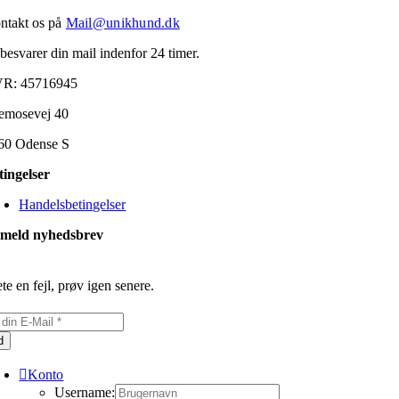
ntakt os på
Mail@unikhund.dk
 besvarer din mail indenfor 24 timer.
R: 45716945
emosevej 40
60 Odense S
tingelser
Handelsbetingelser
lmeld nyhedsbrev
te en fejl, prøv igen senere.
d
Konto
Username: