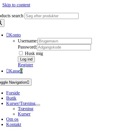
Skip to content
oducts search
Konto
Username:
Password:
Husk mig
Register
Kasse
0
oggle Navigation
Forside
Butik
Kurser/Træning
Træning
Kurser
Om os
Kontakt