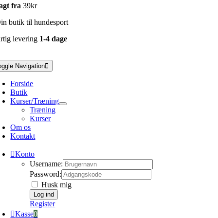
agt fra
39kr
n butik til hundesport
rtig levering
1-4 dage
oggle Navigation
Forside
Butik
Kurser/Træning
Træning
Kurser
Om os
Kontakt
Konto
Username:
Password:
Husk mig
Register
Kasse
0