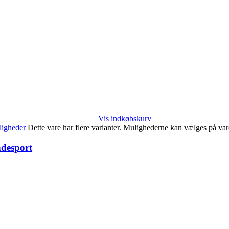
Vis indkøbskurv
igheder
Dette vare har flere varianter. Mulighederne kan vælges på va
ndesport