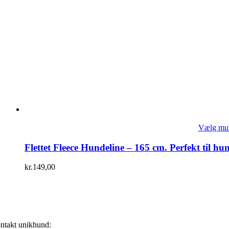
Vælg mul
Flettet Fleece Hundeline – 165 cm. Perfekt til hu
kr.
149,00
ntakt unikhund: