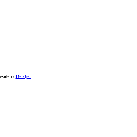
residen
/
Detaljer