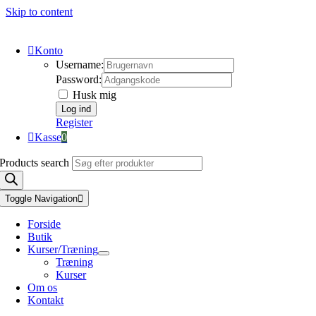
Skip to content
Konto
Username:
Password:
Husk mig
Register
Kasse
0
Products search
Toggle Navigation
Forside
Butik
Kurser/Træning
Træning
Kurser
Om os
Kontakt