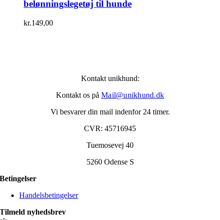
belønningslegetøj til hunde
kr.
149,00
Kontakt unikhund:
Kontakt os på
Mail@unikhund.dk
Vi besvarer din mail indenfor 24 timer.
CVR: 45716945
Tuemosevej 40
5260 Odense S
Betingelser
Handelsbetingelser
Tilmeld nyhedsbrev