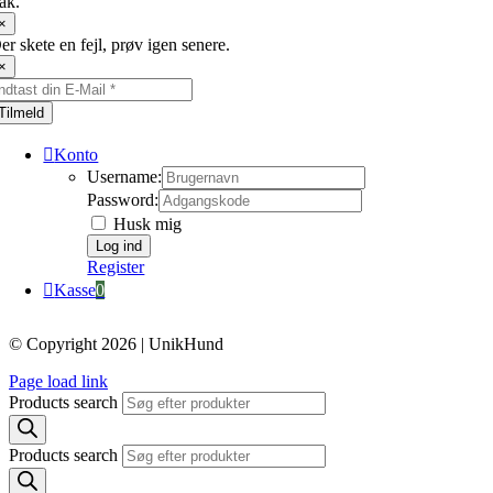
ak.
×
er skete en fejl, prøv igen senere.
×
Tilmeld
Konto
Username:
Password:
Husk mig
Register
Kasse
0
© Copyright 2026 | UnikHund
Page load link
Products search
Products search