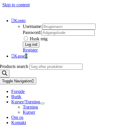
Skip to content
Konto
Username:
Password:
Husk mig
Register
Kasse
0
Products search
Toggle Navigation
Forside
Butik
Kurser/Træning
Træning
Kurser
Om os
Kontakt