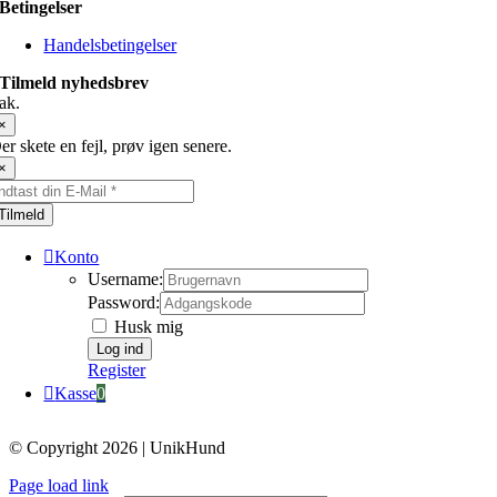
Betingelser
Handelsbetingelser
Tilmeld nyhedsbrev
ak.
×
er skete en fejl, prøv igen senere.
×
Tilmeld
Konto
Username:
Password:
Husk mig
Register
Kasse
0
© Copyright 2026 | UnikHund
Page load link