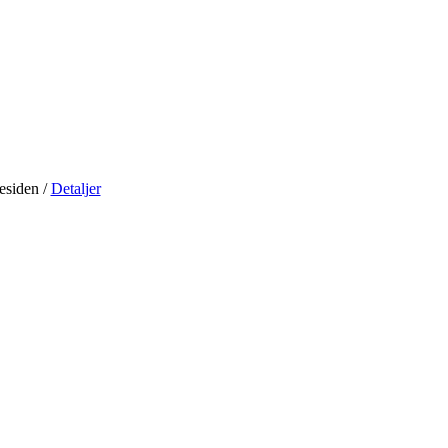
residen
/
Detaljer