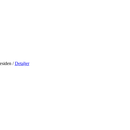
residen
/
Detaljer