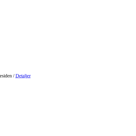
residen
/
Detaljer