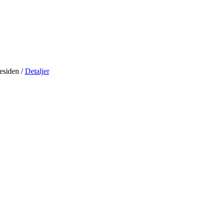
residen
/
Detaljer