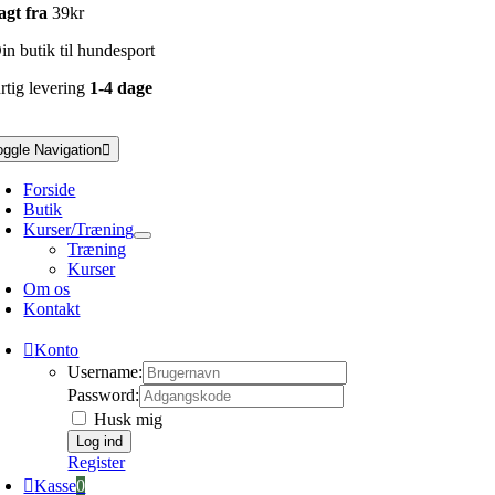
agt fra
39kr
n butik til hundesport
rtig levering
1-4 dage
oggle Navigation
Forside
Butik
Kurser/Træning
Træning
Kurser
Om os
Kontakt
Konto
Username:
Password:
Husk mig
Register
Kasse
0