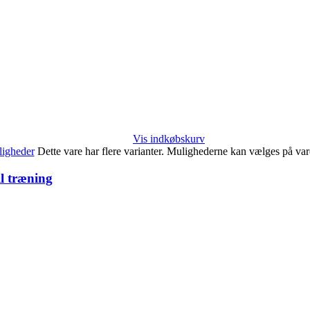
Vis indkøbskurv
igheder
Dette vare har flere varianter. Mulighederne kan vælges på va
il træning