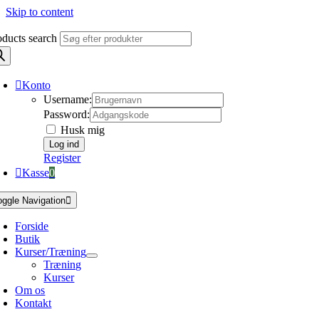
Skip to content
oducts search
Konto
Username:
Password:
Husk mig
Register
Kasse
0
oggle Navigation
Forside
Butik
Kurser/Træning
Træning
Kurser
Om os
Kontakt