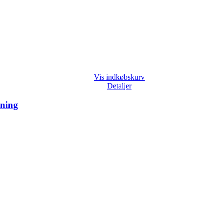
Vis indkøbskurv
Detaljer
æning