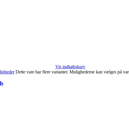
Vis indkøbskurv
igheder
Dette vare har flere varianter. Mulighederne kan vælges på va
ls