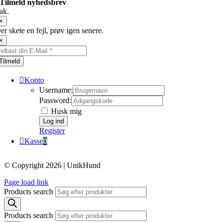
Tilmeld nyhedsbrev
ak.
×
er skete en fejl, prøv igen senere.
×
Tilmeld
Konto
Username:
Password:
Husk mig
Register
Kasse
0
© Copyright 2026 | UnikHund
Page load link
Products search
Products search