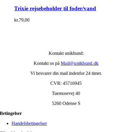
Trixie rejsebeholder til foder/vand
kr.
79,00
Kontakt unikhund:
Kontakt os på
Mail@unikhund.dk
Vi besvarer din mail indenfor 24 timer.
CVR: 45716945
Tuemosevej 40
5260 Odense S
Betingelser
Handelsbetingelser