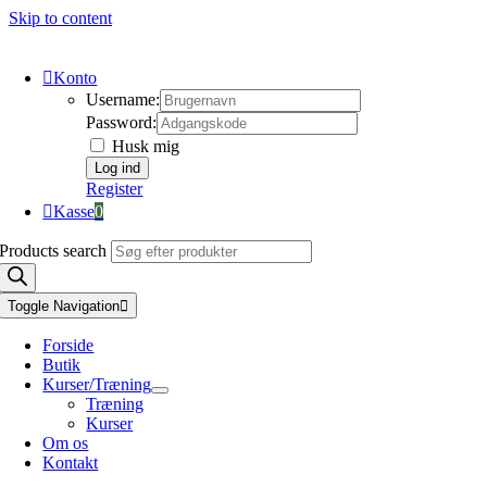
Skip to content
Konto
Username:
Password:
Husk mig
Register
Kasse
0
Products search
Toggle Navigation
Forside
Butik
Kurser/Træning
Træning
Kurser
Om os
Kontakt