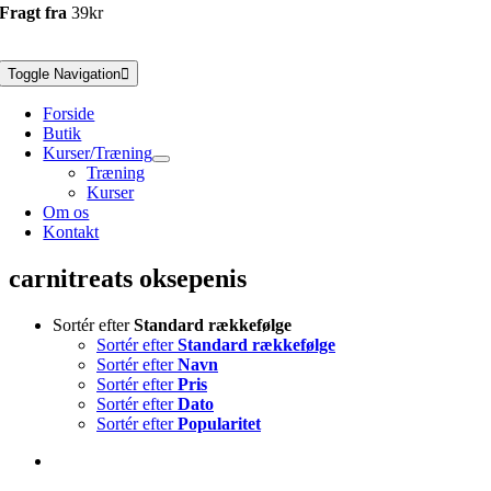
Fragt fra
39kr
Toggle Navigation
Forside
Butik
Kurser/Træning
Træning
Kurser
Om os
Kontakt
carnitreats oksepenis
Sortér efter
Standard rækkefølge
Sortér efter
Standard rækkefølge
Sortér efter
Navn
Sortér efter
Pris
Sortér efter
Dato
Sortér efter
Popularitet