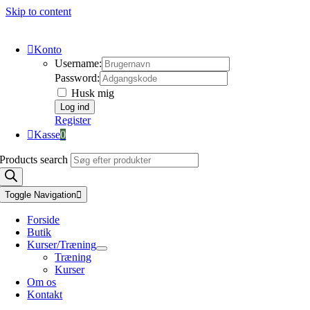
Skip to content
Konto
Username:
Password:
Husk mig
Register
Kasse
0
Products search
Toggle Navigation
Forside
Butik
Kurser/Træning
Træning
Kurser
Om os
Kontakt