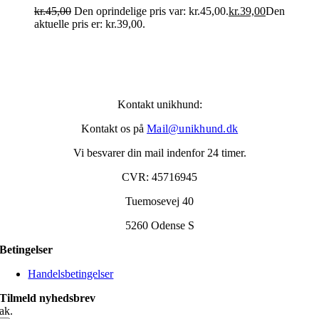
kr.
45,00
Den oprindelige pris var: kr.45,00.
kr.
39,00
Den
aktuelle pris er: kr.39,00.
Kontakt unikhund:
Kontakt os på
Mail@unikhund.dk
Vi besvarer din mail indenfor 24 timer.
CVR: 45716945
Tuemosevej 40
5260 Odense S
Betingelser
Handelsbetingelser
Tilmeld nyhedsbrev
ak.