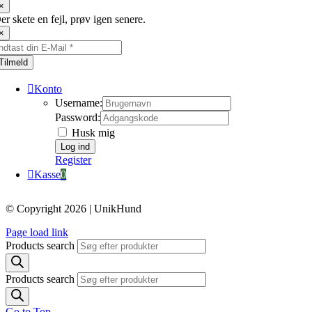
×
er skete en fejl, prøv igen senere.
×
Tilmeld
Konto
Username:
Password:
Husk mig
Register
Kasse
0
© Copyright 2026 | UnikHund
Page load link
Products search
Products search
Go to Top