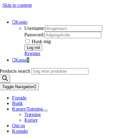
Skip to content
Konto
Username:
Password:
Husk mig
Register
Kasse
0
Products search
Toggle Navigation
Forside
Butik
Kurser/Træning
Træning
Kurser
Om os
Kontakt