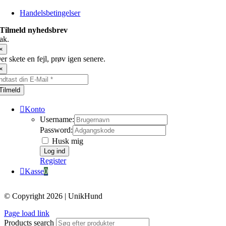
Handelsbetingelser
Tilmeld nyhedsbrev
ak.
×
er skete en fejl, prøv igen senere.
×
Tilmeld
Konto
Username:
Password:
Husk mig
Register
Kasse
0
© Copyright 2026 | UnikHund
Page load link
Products search