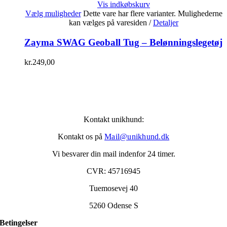
Vis indkøbskurv
Vælg muligheder
Dette vare har flere varianter. Mulighederne
kan vælges på varesiden
/
Detaljer
Zayma SWAG Geoball Tug – Belønningslegetøj
kr.
249,00
Kontakt unikhund:
Kontakt os på
Mail@unikhund.dk
Vi besvarer din mail indenfor 24 timer.
CVR: 45716945
Tuemosevej 40
5260 Odense S
Betingelser