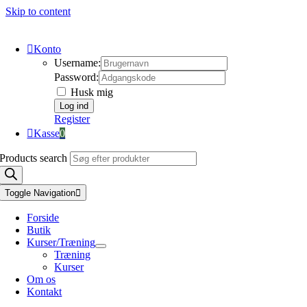
Skip to content
Konto
Username:
Password:
Husk mig
Register
Kasse
0
Products search
Toggle Navigation
Forside
Butik
Kurser/Træning
Træning
Kurser
Om os
Kontakt