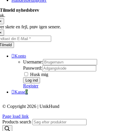
Handelsbetingelser
Tilmeld nyhedsbrev
ak.
×
er skete en fejl, prøv igen senere.
×
Tilmeld
Konto
Username:
Password:
Husk mig
Register
Kasse
0
© Copyright 2026 | UnikHund
Page load link
Products search