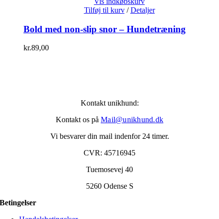
Vis indkøbskurv
Tilføj til kurv
/
Detaljer
Bold med non-slip snor – Hundetræning
kr.
89,00
Kontakt unikhund:
Kontakt os på
Mail@unikhund.dk
Vi besvarer din mail indenfor 24 timer.
CVR: 45716945
Tuemosevej 40
5260 Odense S
Betingelser