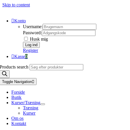
Skip to content
Konto
Username:
Password:
Husk mig
Register
Kasse
0
Products search
Toggle Navigation
Forside
Butik
Kurser/Træning
Træning
Kurser
Om os
Kontakt