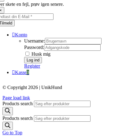
er skete en fejl, prøv igen senere.
×
Tilmeld
Konto
Username:
Password:
Husk mig
Register
Kasse
0
© Copyright 2026 | UnikHund
Page load link
Products search
Products search
Go to Top