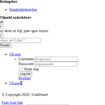
Betingelser
Handelsbetingelser
Tilmeld nyhedsbrev
ak.
×
er skete en fejl, prøv igen senere.
×
Tilmeld
Konto
Username:
Password:
Husk mig
Register
Kasse
0
© Copyright 2026 | UnikHund
Page load link