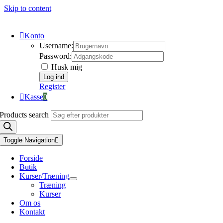
Skip to content
Konto
Username:
Password:
Husk mig
Register
Kasse
0
Products search
Toggle Navigation
Forside
Butik
Kurser/Træning
Træning
Kurser
Om os
Kontakt