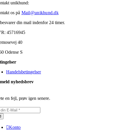
ntakt unikhund:
ntakt os på
Mail@unikhund.dk
 besvarer din mail indenfor 24 timer.
R: 45716945
emosevej 40
60 Odense S
tingelser
Handelsbetingelser
lmeld nyhedsbrev
te en fejl, prøv igen senere.
d
Konto