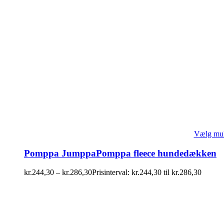
Vælg mul
Pomppa JumppaPomppa fleece hundedækken
kr.
244,30
–
kr.
286,30
Prisinterval: kr.244,30 til kr.286,30