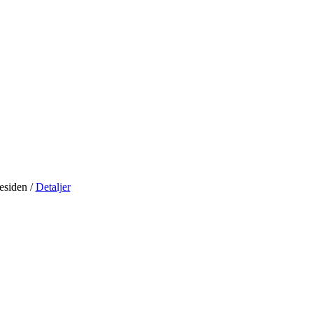
residen
/
Detaljer