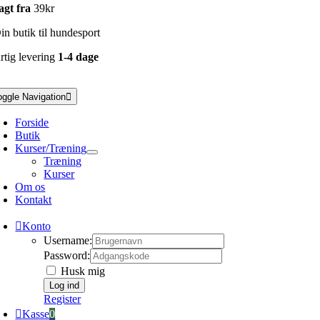
agt fra
39kr
n butik til hundesport
rtig levering
1-4 dage
oggle Navigation
Forside
Butik
Kurser/Træning
Træning
Kurser
Om os
Kontakt
Konto
Username:
Password:
Husk mig
Register
Kasse
0