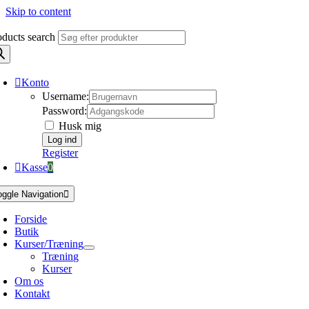
Skip to content
oducts search
Konto
Username:
Password:
Husk mig
Register
Kasse
0
oggle Navigation
Forside
Butik
Kurser/Træning
Træning
Kurser
Om os
Kontakt