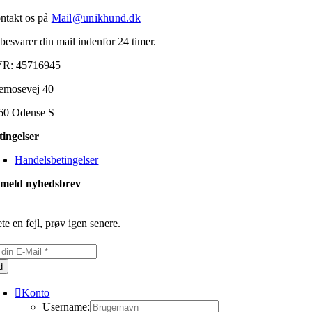
ntakt os på
Mail@unikhund.dk
 besvarer din mail indenfor 24 timer.
R: 45716945
emosevej 40
60 Odense S
tingelser
Handelsbetingelser
lmeld nyhedsbrev
te en fejl, prøv igen senere.
d
Konto
Username: