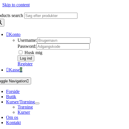
Skip to content
oducts search
Konto
Username:
Password:
Husk mig
Register
Kasse
0
oggle Navigation
Forside
Butik
Kurser/Træning
Træning
Kurser
Om os
Kontakt