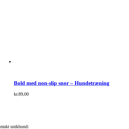
Bold med non-slip snor – Hundetræning
kr.
89,00
ntakt unikhund: