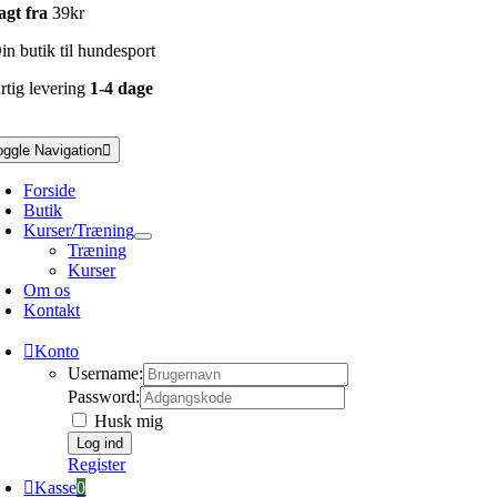
agt fra
39kr
n butik til hundesport
rtig levering
1-4 dage
oggle Navigation
Forside
Butik
Kurser/Træning
Træning
Kurser
Om os
Kontakt
Konto
Username:
Password:
Husk mig
Register
Kasse
0