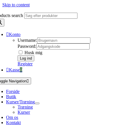
Skip to content
oducts search
Konto
Username:
Password:
Husk mig
Register
Kasse
0
oggle Navigation
Forside
Butik
Kurser/Træning
Træning
Kurser
Om os
Kontakt