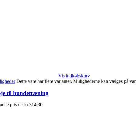
Vis indkøbskurv
igheder
Dette vare har flere varianter. Mulighederne kan vælges på va
je til hundetræning
elle pris er: kr.314,30.