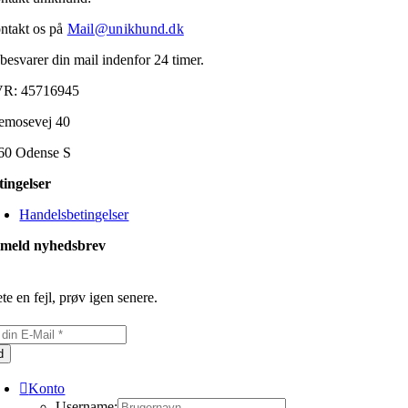
ntakt os på
Mail@unikhund.dk
 besvarer din mail indenfor 24 timer.
R: 45716945
emosevej 40
60 Odense S
tingelser
Handelsbetingelser
lmeld nyhedsbrev
te en fejl, prøv igen senere.
d
Konto
Username: