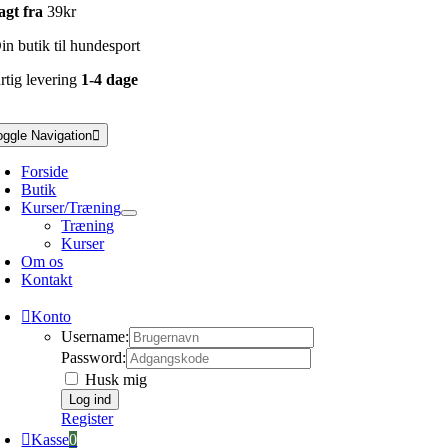
agt fra
39kr
n butik til hundesport
rtig levering
1-4 dage
oggle Navigation
Forside
Butik
Kurser/Træning
Træning
Kurser
Om os
Kontakt
Konto
Username:
Password:
Husk mig
Register
Kasse
0