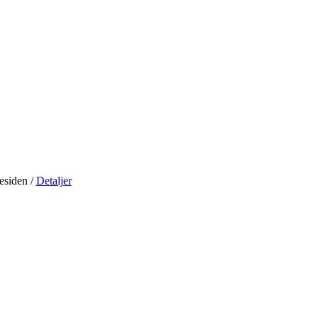
residen
/
Detaljer