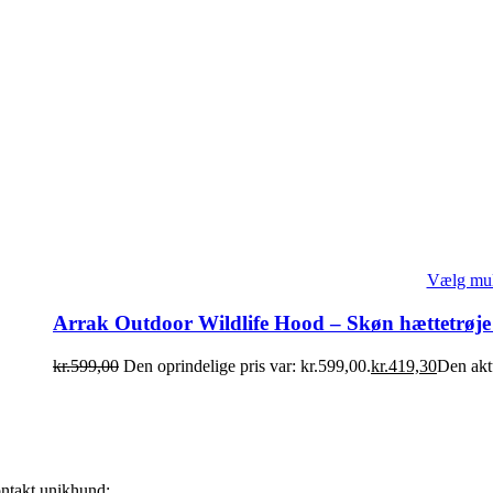
Vælg mul
Arrak Outdoor Wildlife Hood – Skøn hættetrøje
kr.
599,00
Den oprindelige pris var: kr.599,00.
kr.
419,30
Den aktu
ntakt unikhund: