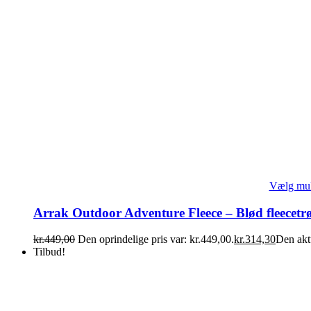
Vælg mul
Arrak Outdoor Adventure Fleece – Blød fleecetrø
kr.
449,00
Den oprindelige pris var: kr.449,00.
kr.
314,30
Den aktu
Tilbud!