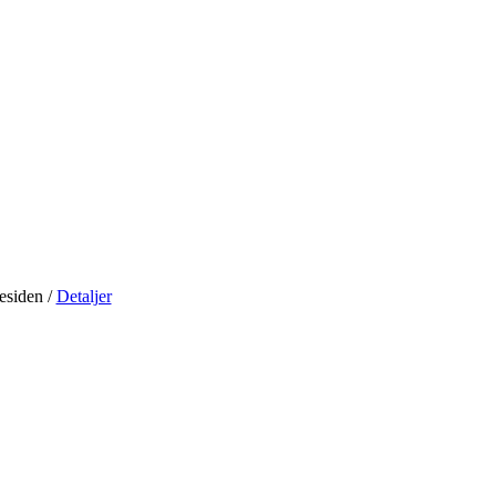
residen
/
Detaljer