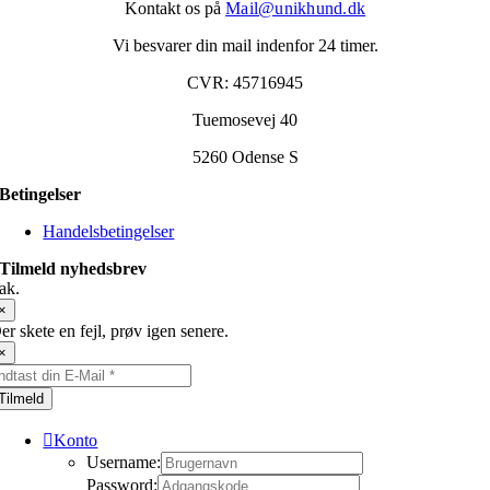
Kontakt os på
Mail@unikhund.dk
Vi besvarer din mail indenfor 24 timer.
CVR: 45716945
Tuemosevej 40
5260 Odense S
Betingelser
Handelsbetingelser
Tilmeld nyhedsbrev
ak.
×
er skete en fejl, prøv igen senere.
×
Tilmeld
Konto
Username:
Password: