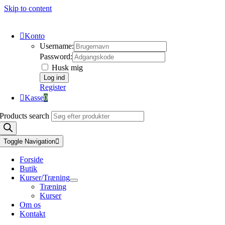
Skip to content
Konto
Username:
Password:
Husk mig
Register
Kasse
0
Products search
Toggle Navigation
Forside
Butik
Kurser/Træning
Træning
Kurser
Om os
Kontakt