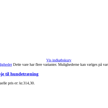
Vis indkøbskurv
igheder
Dette vare har flere varianter. Mulighederne kan vælges på va
je til hundetræning
elle pris er: kr.314,30.