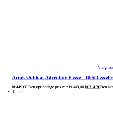
Vælg mul
Arrak Outdoor Adventure Fleece – Blød fleecetrø
kr.
449,00
Den oprindelige pris var: kr.449,00.
kr.
314,30
Den aktu
Tilbud!