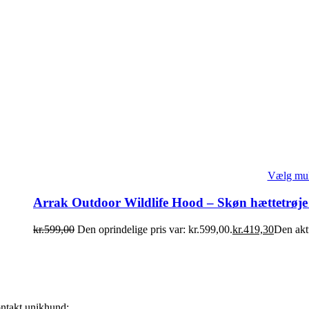
Vælg mul
Arrak Outdoor Wildlife Hood – Skøn hættetrøje
kr.
599,00
Den oprindelige pris var: kr.599,00.
kr.
419,30
Den aktu
ntakt unikhund: