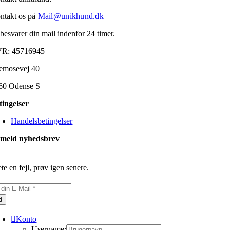
ntakt os på
Mail@unikhund.dk
 besvarer din mail indenfor 24 timer.
R: 45716945
emosevej 40
60 Odense S
tingelser
Handelsbetingelser
lmeld nyhedsbrev
te en fejl, prøv igen senere.
d
Konto
Username: