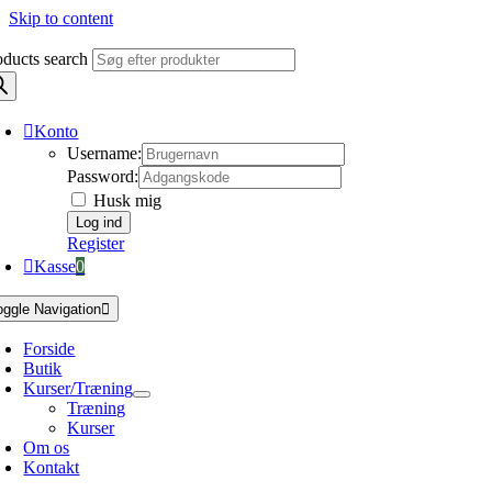
Skip to content
oducts search
Konto
Username:
Password:
Husk mig
Register
Kasse
0
oggle Navigation
Forside
Butik
Kurser/Træning
Træning
Kurser
Om os
Kontakt