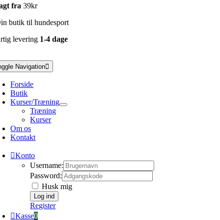
agt fra
39kr
n butik til hundesport
rtig levering
1-4 dage
oggle Navigation
Forside
Butik
Kurser/Træning
Træning
Kurser
Om os
Kontakt
Konto
Username:
Password:
Husk mig
Register
Kasse
0