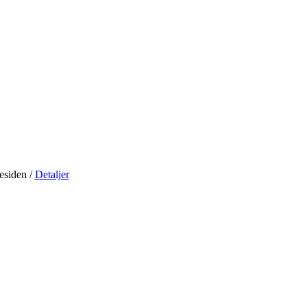
residen
/
Detaljer