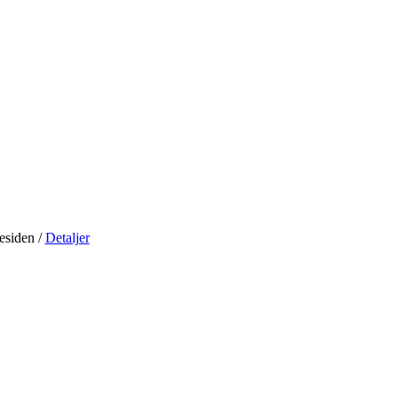
residen
/
Detaljer