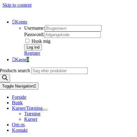
Skip to content
Konto
Username:
Password:
Husk mig
Register
Kasse
0
Products search
Toggle Navigation
Forside
Butik
Kurser/Træning
Træning
Kurser
Om os
Kontakt