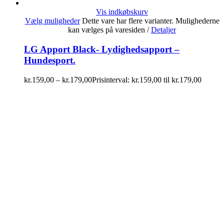
Vis indkøbskurv
Vælg muligheder
Dette vare har flere varianter. Mulighederne
kan vælges på varesiden
/
Detaljer
LG Apport Black- Lydighedsapport –
Hundesport.
kr.
159,00
–
kr.
179,00
Prisinterval: kr.159,00 til kr.179,00