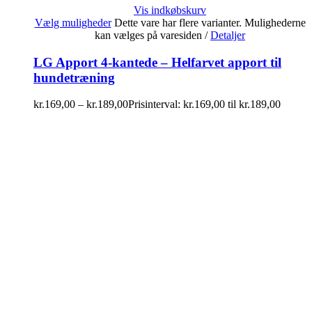
Vis indkøbskurv
Vælg muligheder
Dette vare har flere varianter. Mulighederne
kan vælges på varesiden
/
Detaljer
LG Apport 4-kantede – Helfarvet apport til
hundetræning
kr.
169,00
–
kr.
189,00
Prisinterval: kr.169,00 til kr.189,00