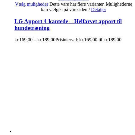
Vælg muligheder
Dette vare har flere varianter. Mulighederne
kan vælges på varesiden
/
Detaljer
LG Apport 4-kantede – Helfarvet apport til
hundetræning
kr.
169,00
–
kr.
189,00
Prisinterval: kr.169,00 til kr.189,00