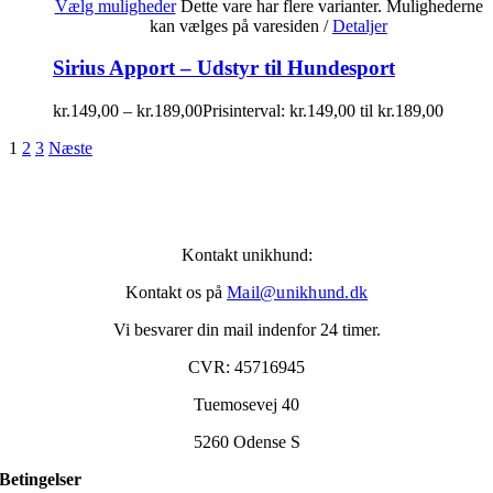
Vælg muligheder
Dette vare har flere varianter. Mulighederne
kan vælges på varesiden
/
Detaljer
Sirius Apport – Udstyr til Hundesport
kr.
149,00
–
kr.
189,00
Prisinterval: kr.149,00 til kr.189,00
1
2
3
Næste
Kontakt unikhund:
Kontakt os på
Mail@unikhund.dk
Vi besvarer din mail indenfor 24 timer.
CVR: 45716945
Tuemosevej 40
5260 Odense S
Betingelser