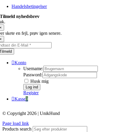
Handelsbetingelser
Tilmeld nyhedsbrev
ak.
×
er skete en fejl, prøv igen senere.
×
Tilmeld
Konto
Username:
Password:
Husk mig
Register
Kasse
0
© Copyright 2026 | UnikHund
Page load link
Products search