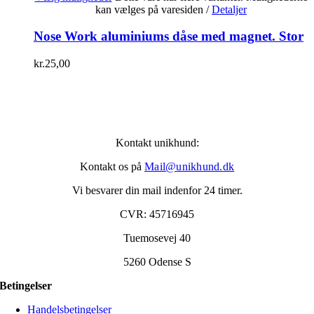
kan vælges på varesiden
/
Detaljer
Nose Work aluminiums dåse med magnet. Stor
kr.
25,00
Kontakt unikhund:
Kontakt os på
Mail@unikhund.dk
Vi besvarer din mail indenfor 24 timer.
CVR: 45716945
Tuemosevej 40
5260 Odense S
Betingelser
Handelsbetingelser