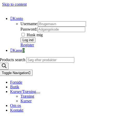
Skip to content
Konto
Username:
Password:
Husk mig
Register
Kasse
0
Products search
Toggle Navigation
Forside
Butik
Kurser/Træning
Træning
Kurser
Om os
Kontakt