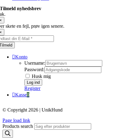
Tilmeld nyhedsbrev
ak.
×
er skete en fejl, prøv igen senere.
×
Tilmeld
Konto
Username:
Password:
Husk mig
Register
Kasse
0
© Copyright 2026 | UnikHund
Page load link
Products search