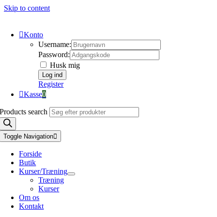
Skip to content
Konto
Username:
Password:
Husk mig
Register
Kasse
0
Products search
Toggle Navigation
Forside
Butik
Kurser/Træning
Træning
Kurser
Om os
Kontakt