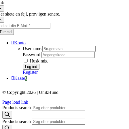
ak.
×
er skete en fejl, prøv igen senere.
×
Tilmeld
Konto
Username:
Password:
Husk mig
Register
Kasse
0
© Copyright 2026 | UnikHund
Page load link
Products search
Products search