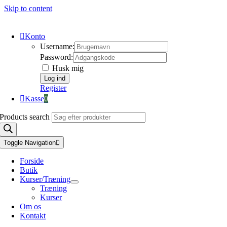
Skip to content
Konto
Username:
Password:
Husk mig
Register
Kasse
0
Products search
Toggle Navigation
Forside
Butik
Kurser/Træning
Træning
Kurser
Om os
Kontakt