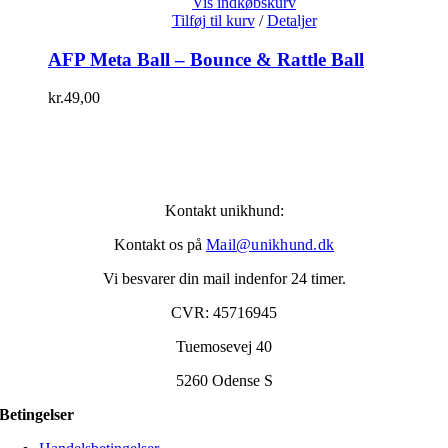
Vis indkøbskurv
Tilføj til kurv
/
Detaljer
AFP Meta Ball – Bounce & Rattle Ball
kr.
49,00
Kontakt unikhund:
Kontakt os på
Mail@unikhund.dk
Vi besvarer din mail indenfor 24 timer.
CVR: 45716945
Tuemosevej 40
5260 Odense S
Betingelser