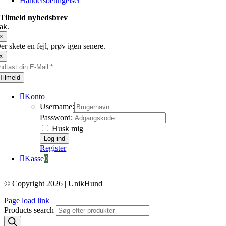
Handelsbetingelser
Tilmeld nyhedsbrev
ak.
×
er skete en fejl, prøv igen senere.
×
Tilmeld
Konto
Username:
Password:
Husk mig
Register
Kasse
0
© Copyright 2026 | UnikHund
Page load link
Products search