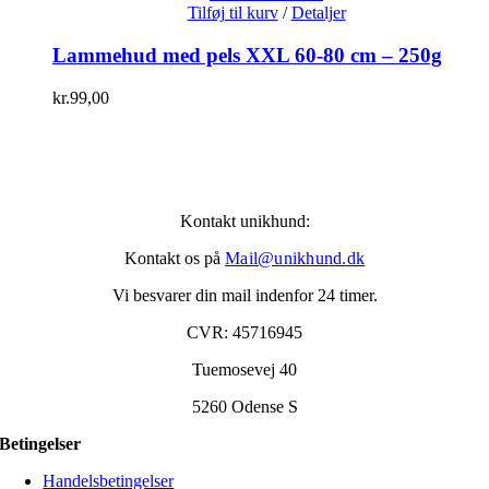
Tilføj til kurv
/
Detaljer
Lammehud med pels XXL 60-80 cm – 250g
kr.
99,00
Kontakt unikhund:
Kontakt os på
Mail@unikhund.dk
Vi besvarer din mail indenfor 24 timer.
CVR: 45716945
Tuemosevej 40
5260 Odense S
Betingelser
Handelsbetingelser