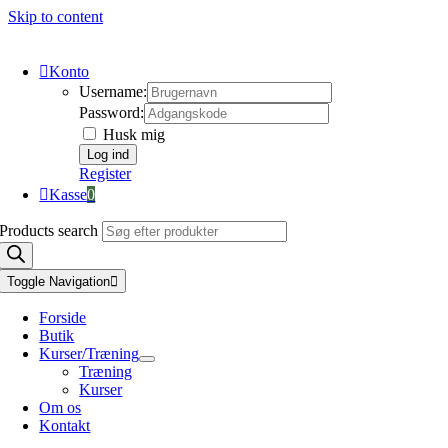
Skip to content
Konto
Username:
Password:
Husk mig
Register
Kasse
0
Products search
Toggle Navigation
Forside
Butik
Kurser/Træning
Træning
Kurser
Om os
Kontakt