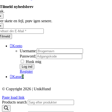
Tilmeld nyhedsbrev
ak.
×
er skete en fejl, prøv igen senere.
×
Tilmeld
Konto
Username:
Password:
Husk mig
Register
Kasse
0
© Copyright 2026 | UnikHund
Page load link
Products search