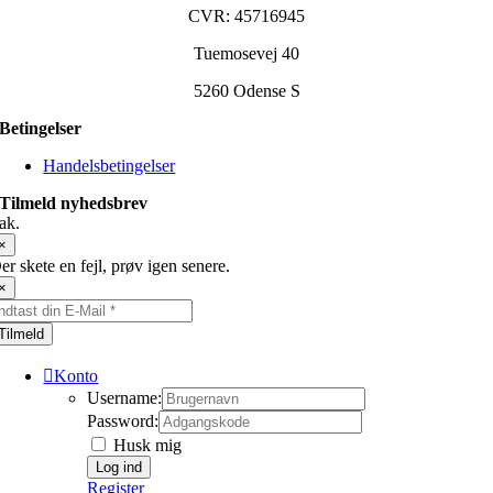
CVR: 45716945
Tuemosevej 40
5260 Odense S
Betingelser
Handelsbetingelser
Tilmeld nyhedsbrev
ak.
×
er skete en fejl, prøv igen senere.
×
Tilmeld
Konto
Username:
Password:
Husk mig
Register