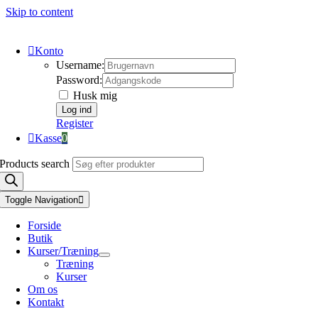
Skip to content
Konto
Username:
Password:
Husk mig
Register
Kasse
0
Products search
Toggle Navigation
Forside
Butik
Kurser/Træning
Træning
Kurser
Om os
Kontakt