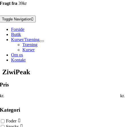
Fragt fra
39kr
Toggle Navigation
Forside
Butik
Kurser/Træning
Træning
Kurser
Om os
Kontakt
ZiwiPeak
Pris
kr.
kr.
Kategori
Foder
Snacks