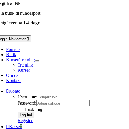
agt fra
39kr
n butik til hundesport
rtig levering
1-4 dage
oggle Navigation
Forside
Butik
Kurser/Træning
Træning
Kurser
Om os
Kontakt
Konto
Username:
Password:
Husk mig
Register
Kasse
0