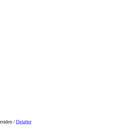
residen
/
Detaljer