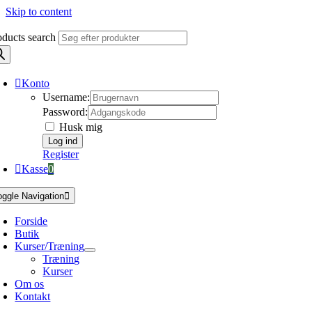
Skip to content
oducts search
Konto
Username:
Password:
Husk mig
Register
Kasse
0
oggle Navigation
Forside
Butik
Kurser/Træning
Træning
Kurser
Om os
Kontakt