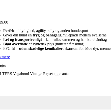
39,00
Perfekt
til lydighed, agility, rally og anden hundesport
Giver din hund en
tryg og behagelig
hvileplads mellem øvelserne
Let og transportvenligt
– kan rulles sammen og har bærehåndtag
Blød overflade
af syntetisk plys (imiteret fåreskind)
PFC-fri –
uden skadelige kemikalier
, skånsom for både dyr, menne
 mere
ager
TERS Vagabond Vintage Rejsetæppe antal