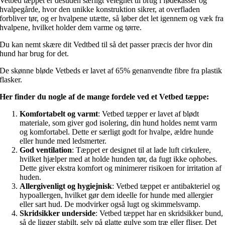
Vetbed tæppet er desuden særligt velegnet til brug i fødekasser og
hvalpegårde, hvor den unikke konstruktion sikrer, at overfladen
forbliver tør, og er hvalpene utætte, så løber det let igennem og væk fra
hvalpene, hvilket holder dem varme og tørre.
Du kan nemt skære dit Vedtbed til så det passer præcis der hvor din
hund har brug for det.
De skønne bløde Vetbeds er lavet af 65% genanvendte fibre fra plastik
flasker.
Her finder du nogle af de mange fordele ved et Vetbed tæppe:
Komfortabelt og varmt
: Vetbed tæpper er lavet af blødt
materiale, som giver god isolering, din hund holdes nemt varm
og komfortabel. Dette er særligt godt for hvalpe, ældre hunde
eller hunde med ledsmerter.
God ventilation
: Tæppet er designet til at lade luft cirkulere,
hvilket hjælper med at holde hunden tør, da fugt ikke ophobes.
Dette giver ekstra komfort og minimerer risikoen for irritation af
huden.
Allergivenligt og hygiejnisk
: Vetbed tæppet er antibakteriel og
hypoallergen, hvilket gør dem ideelle for hunde med allergier
eller sart hud. De modvirker også lugt og skimmelsvamp.
Skridsikker underside
: Vetbed tæppet har en skridsikker bund,
så de ligger stabilt, selv på glatte gulve som træ eller fliser. Det