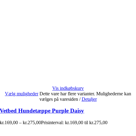
Vis indkøbskurv
Vælg muligheder
Dette vare har flere varianter. Mulighederne kan
vælges på varesiden
/
Detaljer
Vetbed Hundetæppe Purple Daisy
kr.
169,00
–
kr.
275,00
Prisinterval: kr.169,00 til kr.275,00