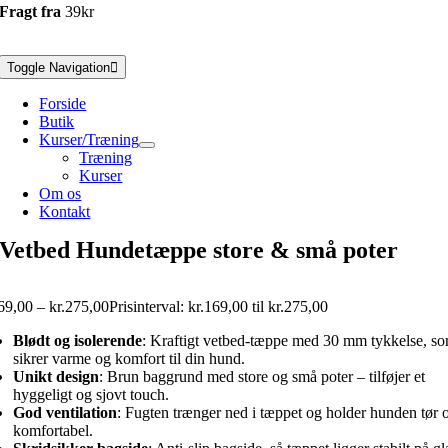
Fragt fra
39kr
Toggle Navigation
Forside
Butik
Kurser/Træning
Træning
Kurser
Om os
Kontakt
Vetbed Hundetæppe store & små poter
69,00
–
kr.
275,00
Prisinterval: kr.169,00 til kr.275,00
Blødt og isolerende
: Kraftigt vetbed-tæppe med 30 mm tykkelse, s
sikrer varme og komfort til din hund.
Unikt design
: Brun baggrund med store og små poter – tilføjer et
hyggeligt og sjovt touch.
God ventilation
: Fugten trænger ned i tæppet og holder hunden tør 
komfortabel.