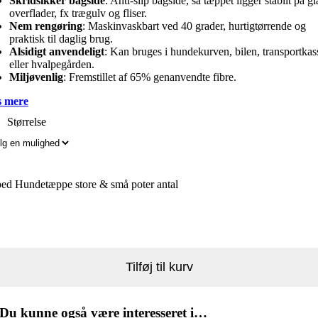
Skridsikker bagside
: Anti-slip bagside, så tæppet ligger stabilt på gl
overflader, fx trægulv og fliser.
Nem rengøring
: Maskinvaskbart ved 40 grader, hurtigtørrende og
praktisk til daglig brug.
Alsidigt anvendeligt
: Kan bruges i hundekurven, bilen, transportkas
eller hvalpegården.
Miljøvenlig
: Fremstillet af 65% genanvendte fibre.
 mere
Størrelse
bed Hundetæppe store & små poter antal
Tilføj til kurv
Du kunne også være interesseret i…