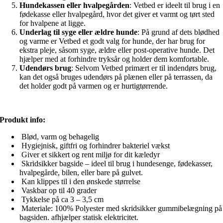
Hundekassen eller hvalpegården
: Vetbed er ideelt til brug i en
fødekasse eller hvalpegård, hvor det giver et varmt og tørt sted
for hvalpene at ligge.
Underlag til syge eller ældre hunde
: På grund af dets blødhed
og varme er Vetbed et godt valg for hunde, der har brug for
ekstra pleje, såsom syge, ældre eller post-operative hunde. Det
hjælper med at forhindre tryksår og holder dem komfortable.
Udendørs brug
: Selvom Vetbed primært er til indendørs brug,
kan det også bruges udendørs på plænen eller på terrassen, da
det holder godt på varmen og er hurtigtørrende.
Produkt info:
Blød, varm og behagelig
Hygiejnisk, giftfri og forhindrer bakteriel vækst
Giver et sikkert og rent miljø for dit kæledyr
Skridsikker bagside – ideel til brug i hundesenge, fødekasser,
hvalpegårde, bilen, eller bare på gulvet.
Kan klippes til i den ønskede størrelse
Vaskbar op til 40 grader
Tykkelse på ca 3 – 3,5 cm
Materiale: 100% Polyester med skridsikker gummibelægning på
bagsiden. afhjælper statisk elektricitet.