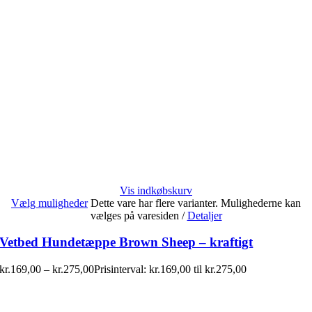
Vis indkøbskurv
Vælg muligheder
Dette vare har flere varianter. Mulighederne kan
vælges på varesiden
/
Detaljer
Vetbed Hundetæppe Brown Sheep – kraftigt
kr.
169,00
–
kr.
275,00
Prisinterval: kr.169,00 til kr.275,00