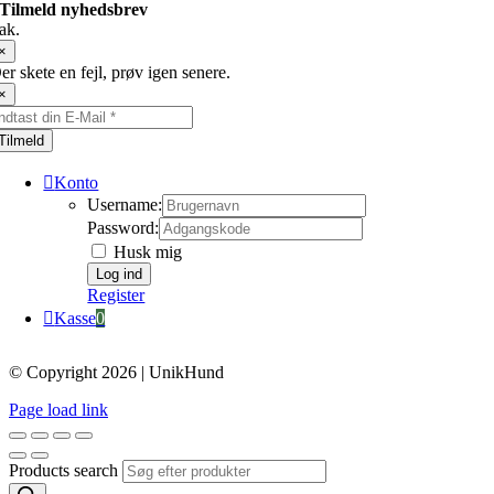
Tilmeld nyhedsbrev
ak.
×
er skete en fejl, prøv igen senere.
×
Tilmeld
Konto
Username:
Password:
Husk mig
Register
Kasse
0
© Copyright 2026 | UnikHund
Page load link
Products search