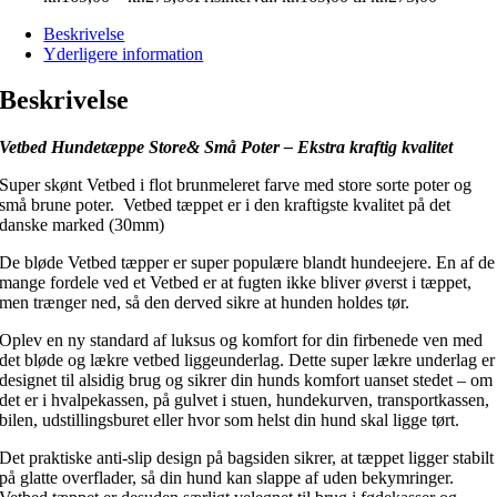
Beskrivelse
Yderligere information
Beskrivelse
Vetbed Hundetæppe Store& Små Poter – Ekstra kraftig kvalitet
Super skønt Vetbed i flot brunmeleret farve med store sorte poter og
små brune poter. Vetbed tæppet er i den kraftigste kvalitet på det
danske marked (30mm)
De bløde Vetbed tæpper er super populære blandt hundeejere. En af de
mange fordele ved et Vetbed er at fugten ikke bliver øverst i tæppet,
men trænger ned, så den derved sikre at hunden holdes tør.
Oplev en ny standard af luksus og komfort for din firbenede ven med
det bløde og lækre vetbed liggeunderlag. Dette super lækre underlag er
designet til alsidig brug og sikrer din hunds komfort uanset stedet – om
det er i hvalpekassen, på gulvet i stuen, hundekurven, transportkassen,
bilen, udstillingsburet eller hvor som helst din hund skal ligge tørt.
Det praktiske anti-slip design på bagsiden sikrer, at tæppet ligger stabilt
på glatte overflader, så din hund kan slappe af uden bekymringer.