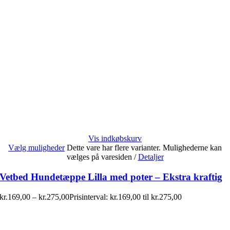
Vis indkøbskurv
Vælg muligheder
Dette vare har flere varianter. Mulighederne kan
vælges på varesiden
/
Detaljer
Vetbed Hundetæppe Lilla med poter – Ekstra kraftig
kr.
169,00
–
kr.
275,00
Prisinterval: kr.169,00 til kr.275,00