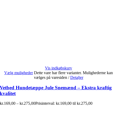
Vis indkøbskurv
Vælg muligheder
Dette vare har flere varianter. Mulighederne kan
vælges på varesiden
/
Detaljer
Vetbed Hundetæppe Jule Snemænd – Ekstra kraftig
kvalitet
kr.
169,00
–
kr.
275,00
Prisinterval: kr.169,00 til kr.275,00