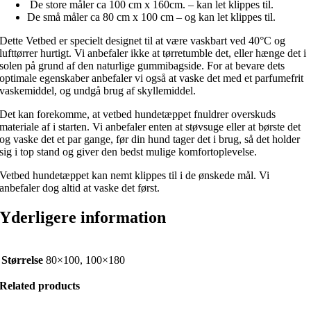
De store måler ca 100 cm x 160cm. – kan let klippes til.
De små måler ca 80 cm x 100 cm – og kan let klippes til.
Dette Vetbed er specielt designet til at være vaskbart ved 40°C og
lufttørrer hurtigt. Vi anbefaler ikke at tørretumble det, eller hænge det i
solen på grund af den naturlige gummibagside. For at bevare dets
optimale egenskaber anbefaler vi også at vaske det med et parfumefrit
vaskemiddel, og undgå brug af skyllemiddel.
Det kan forekomme, at vetbed hundetæppet fnuldrer overskuds
materiale af i starten. Vi anbefaler enten at støvsuge eller at børste det
og vaske det et par gange, før din hund tager det i brug, så det holder
sig i top stand og giver den bedst mulige komfortoplevelse.
Vetbed hundetæppet kan nemt klippes til i de ønskede mål. Vi
anbefaler dog altid at vaske det først.
Yderligere information
Størrelse
80×100, 100×180
Related products