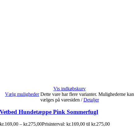
Vis indkøbskurv
Vælg muligheder
Dette vare har flere varianter. Mulighederne kan
vælges på varesiden
/
Detaljer
Vetbed Hundetæppe Pink Sommerfugl
kr.
169,00
–
kr.
275,00
Prisinterval: kr.169,00 til kr.275,00