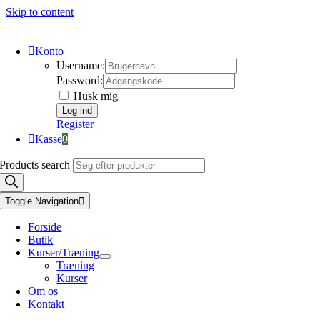
Skip to content
Konto
Username:
Password:
Husk mig
Register
Kasse
0
Products search
Toggle Navigation
Forside
Butik
Kurser/Træning
Træning
Kurser
Om os
Kontakt