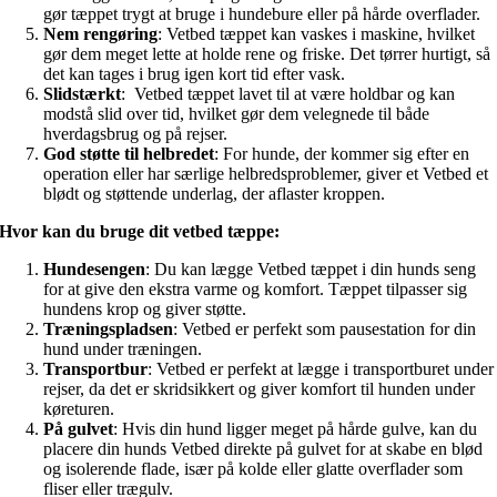
gør tæppet trygt at bruge i hundebure eller på hårde overflader.
Nem rengøring
: Vetbed tæppet kan vaskes i maskine, hvilket
gør dem meget lette at holde rene og friske. Det tørrer hurtigt, så
det kan tages i brug igen kort tid efter vask.
Slidstærkt
: Vetbed tæppet lavet til at være holdbar og kan
modstå slid over tid, hvilket gør dem velegnede til både
hverdagsbrug og på rejser.
God støtte til helbredet
: For hunde, der kommer sig efter en
operation eller har særlige helbredsproblemer, giver et Vetbed et
blødt og støttende underlag, der aflaster kroppen.
Hvor kan du bruge dit vetbed tæppe:
Hundesengen
: Du kan lægge Vetbed tæppet i din hunds seng
for at give den ekstra varme og komfort. Tæppet tilpasser sig
hundens krop og giver støtte.
Træningspladsen
: Vetbed er perfekt som pausestation for din
hund under træningen.
Transportbur
: Vetbed er perfekt at lægge i transportburet under
rejser, da det er skridsikkert og giver komfort til hunden under
køreturen.
På gulvet
: Hvis din hund ligger meget på hårde gulve, kan du
placere din hunds Vetbed direkte på gulvet for at skabe en blød
og isolerende flade, især på kolde eller glatte overflader som
fliser eller trægulv.