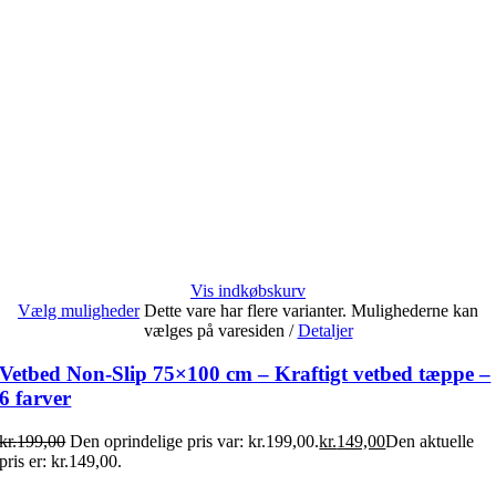
Vis indkøbskurv
Vælg muligheder
Dette vare har flere varianter. Mulighederne kan
vælges på varesiden
/
Detaljer
Vetbed Non-Slip 75×100 cm – Kraftigt vetbed tæppe –
6 farver
kr.
199,00
Den oprindelige pris var: kr.199,00.
kr.
149,00
Den aktuelle
pris er: kr.149,00.