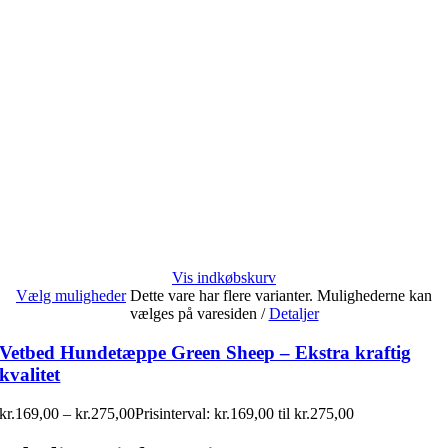
Vis indkøbskurv
Vælg muligheder
Dette vare har flere varianter. Mulighederne kan
vælges på varesiden
/
Detaljer
Vetbed Hundetæppe Green Sheep – Ekstra kraftig
kvalitet
kr.
169,00
–
kr.
275,00
Prisinterval: kr.169,00 til kr.275,00