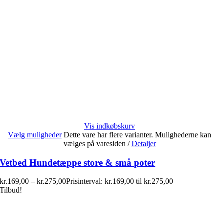
Vis indkøbskurv
Vælg muligheder
Dette vare har flere varianter. Mulighederne kan
vælges på varesiden
/
Detaljer
Vetbed Hundetæppe store & små poter
kr.
169,00
–
kr.
275,00
Prisinterval: kr.169,00 til kr.275,00
Tilbud!