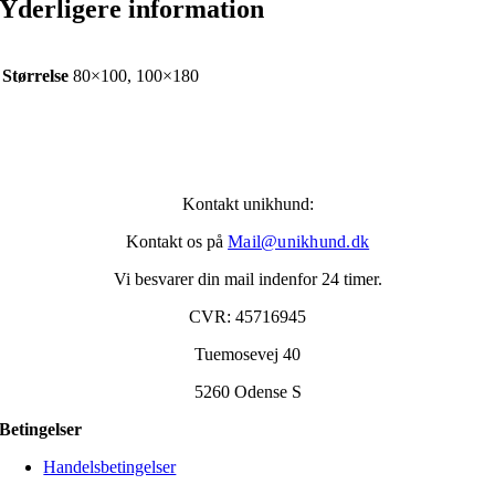
Yderligere information
Størrelse
80×100, 100×180
Kontakt unikhund:
Kontakt os på
Mail@unikhund.dk
Vi besvarer din mail indenfor 24 timer.
CVR: 45716945
Tuemosevej 40
5260 Odense S
Betingelser
Handelsbetingelser